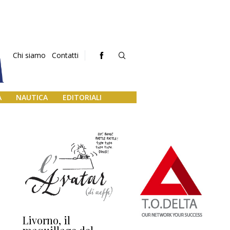
Chi siamo
Contatti
A
NAUTICA
EDITORIALI
Livorno, il
L’uscita di scena di
Da