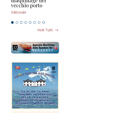
maquillage del
Marilli e il mosaico
gu
vecchio porto
scompaginato
Edi
Editoriale
Editoriale
Vedi Tutti