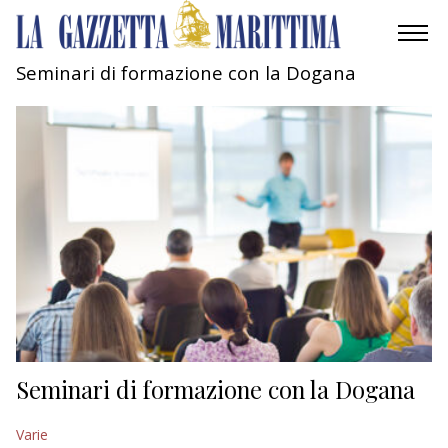
Seminari di formazione con la Dogana
AMBIENTE
MOBILITÀ
INDUSTRIA
RICERCA
ECONOMIA
TURISMO
CULTURA
Seminari di formazione con la Dogana
NAUTICA
Varie