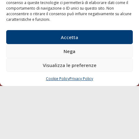
consenso a queste tecnologie ci permetterà di elaborare dati come il
LA GAZZETTA MARITTIMA
comportamento di navigazione o ID unici su questo sito. Non
acconsentire o ritirare il consenso può influire negativamente su alcune
Indirizzo:
Scali D'Azeglio, 20, 57123 Livorno
caratteristiche e funzioni.
Telefono:
0586 893358
Fax:
0586 892324
Accetta
Email:
redazione@gazzettamarittima.it
P.IVA:
00118570498
Nega
Società Editoriale Marittima a r.l. (Editore) - Autorizzazione
del Tribunale di Livorno n. 217 del 10 giugno 1968 - N°
Visualizza le preferenze
iscrizione al ROC (Registro Operatori delle Comunicazioni)
della Società Editoriale Marittima a r.l.: N° 1301 Iscrizione
della testata elettronica La Gazzetta Marittima al Tribunale
Cookie Policy
Privacy Policy
CHIAMA
SCRIVI
di Livorno del 15/09/2010.
LINK
Shipping
Porti/Interporti
Trasporti