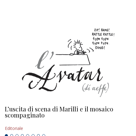
EDITORIALI
L’uscita di scena di Marilli e il mosaico
D
scompaginato
Ed
Editoriale