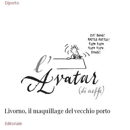
Diporto
EDITORIALI
Livorno, il maquillage del vecchio porto
L
s
Editoriale
Ed