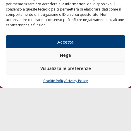
per memorizzare e/o accedere alle informazioni del dispositivo. Il
consenso a queste tecnologie ci permetterà di elaborare dati come il
LA GAZZETTA MARITTIMA
comportamento di navigazione o ID unici su questo sito. Non
acconsentire o ritirare il consenso può influire negativamente su alcune
Indirizzo:
Scali D'Azeglio, 20, 57123 Livorno
caratteristiche e funzioni.
Telefono:
0586 893358
Fax:
0586 892324
Accetta
Email:
redazione@gazzettamarittima.it
P.IVA:
00118570498
Nega
Società Editoriale Marittima a r.l. (Editore) - Autorizzazione
del Tribunale di Livorno n. 217 del 10 giugno 1968 - N°
iscrizione al ROC (Registro Operatori delle Comunicazioni)
Visualizza le preferenze
della Società Editoriale Marittima a r.l.: N° 1301 Iscrizione
della testata elettronica La Gazzetta Marittima al Tribunale
Cookie Policy
Privacy Policy
CHIAMA
SCRIVI
di Livorno del 15/09/2010.
LINK
Shipping
Porti/Interporti
Trasporti