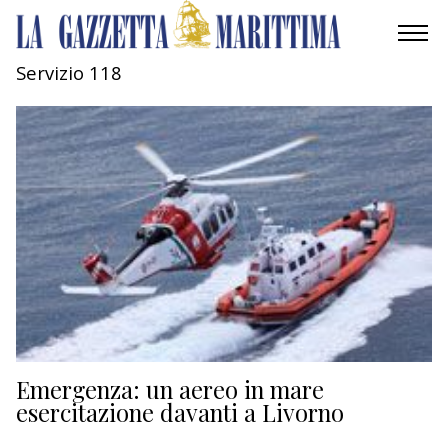
Servizio 118
AMBIENTE
MOBILITÀ
INDUSTRIA
RICERCA
ECONOMIA
TURISMO
CULTURA
Emergenza: un aereo in mare
esercitazione davanti a Livorno
NAUTICA