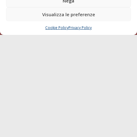
Nega
della testata elettronica La Gazzetta Marittima al Tribunale
di Livorno del 15/09/2010.
Visualizza le preferenze
LINK
Cookie Policy
Privacy Policy
CHIAMA
SCRIVI
Shipping
Porti/Interporti
Trasporti
Varie
Sostenibilità
Compagnie di Navigazione
Blue economy
Diporto
Chi siamo
Contatti
SEGUI