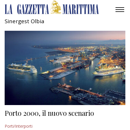
Sinergest Olbia
AMBIENTE
MOBILITÀ
INDUSTRIA
RICERCA
ECONOMIA
TURISMO
CULTURA
Porto 2000, il nuovo scenario
NAUTICA
Porti/Interporti