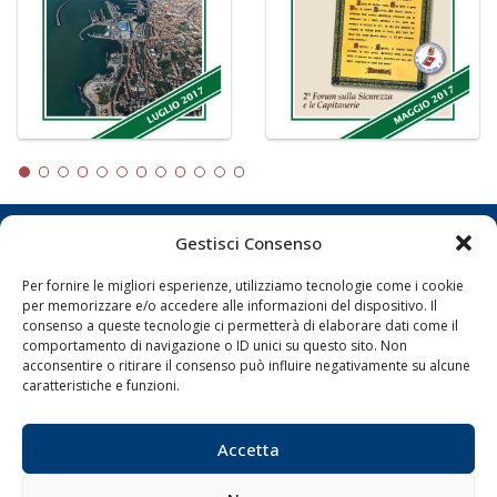
Gestisci Consenso
LA GAZZETTA MARITTIMA
Per fornire le migliori esperienze, utilizziamo tecnologie come i cookie
Indirizzo:
Scali D'Azeglio, 20, 57123 Livorno
per memorizzare e/o accedere alle informazioni del dispositivo. Il
Telefono:
0586 893358
consenso a queste tecnologie ci permetterà di elaborare dati come il
comportamento di navigazione o ID unici su questo sito. Non
Fax:
0586 892324
acconsentire o ritirare il consenso può influire negativamente su alcune
Email:
redazione@gazzettamarittima.it
caratteristiche e funzioni.
P.IVA:
00118570498
Società Editoriale Marittima a r.l. (Editore) - Autorizzazione
del Tribunale di Livorno n. 217 del 10 giugno 1968 - N°
Accetta
iscrizione al ROC (Registro Operatori delle Comunicazioni)
della Società Editoriale Marittima a r.l.: N° 1301 Iscrizione