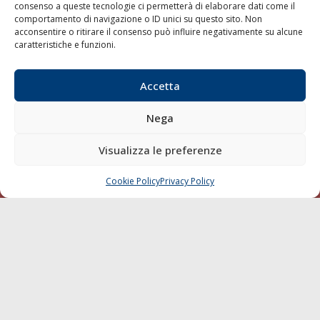
consenso a queste tecnologie ci permetterà di elaborare dati come il
LA GAZZETTA MARITTIMA
comportamento di navigazione o ID unici su questo sito. Non
acconsentire o ritirare il consenso può influire negativamente su alcune
Indirizzo:
Scali D'Azeglio, 20, 57123 Livorno
caratteristiche e funzioni.
Telefono:
0586 893358
Fax:
0586 892324
Accetta
Email:
redazione@gazzettamarittima.it
P.IVA:
00118570498
Nega
Società Editoriale Marittima a r.l. (Editore) - Autorizzazione
del Tribunale di Livorno n. 217 del 10 giugno 1968 - N°
Visualizza le preferenze
iscrizione al ROC (Registro Operatori delle Comunicazioni)
della Società Editoriale Marittima a r.l.: N° 1301 Iscrizione
della testata elettronica La Gazzetta Marittima al Tribunale
Cookie Policy
Privacy Policy
CHIAMA
SCRIVI
di Livorno del 15/09/2010.
LINK
Shipping
Porti/Interporti
Trasporti