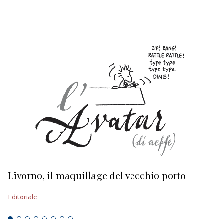
EDITORIALI
Livorno, il maquillage del vecchio porto
L
s
Editoriale
Ed