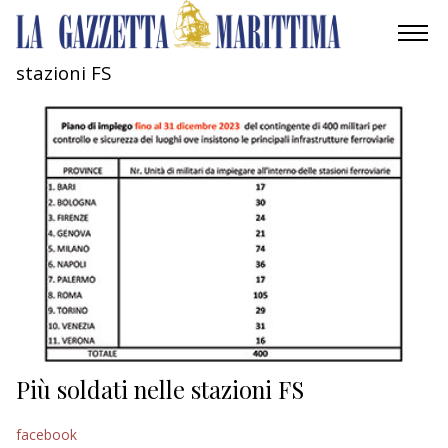
stazioni FS
AMBIENTE
MOBILITÀ
INDUSTRIA
RICERCA
ECONOMIA
TURISMO
CULTURA
Più soldati nelle stazioni FS
NAUTICA
facebook