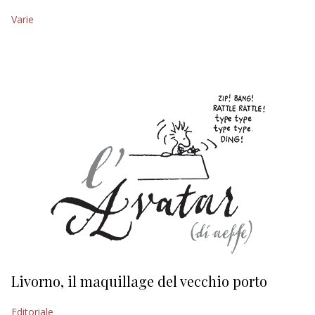
Varie
EDITORIALI
Livorno, il maquillage del vecchio porto
L
s
Editoriale