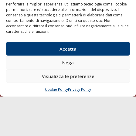
Per fornire le migliori esperienze, utilizziamo tecnologie come i cookie
per memorizzare e/o accedere alle informazioni del dispositivo. Il
consenso a queste tecnologie ci permetterà di elaborare dati come il
LA GAZZETTA MARITTIMA
comportamento di navigazione o ID unici su questo sito. Non
acconsentire o ritirare il consenso può influire negativamente su alcune
Indirizzo:
Scali D'Azeglio, 20, 57123 Livorno
caratteristiche e funzioni.
Telefono:
0586 893358
Fax:
0586 892324
Accetta
Email:
redazione@gazzettamarittima.it
P.IVA:
00118570498
Nega
Società Editoriale Marittima a r.l. (Editore) - Autorizzazione
del Tribunale di Livorno n. 217 del 10 giugno 1968 - N°
iscrizione al ROC (Registro Operatori delle Comunicazioni)
Visualizza le preferenze
della Società Editoriale Marittima a r.l.: N° 1301 Iscrizione
della testata elettronica La Gazzetta Marittima al Tribunale
Cookie Policy
Privacy Policy
CHIAMA
SCRIVI
di Livorno del 15/09/2010.
LINK
Shipping
Porti/Interporti