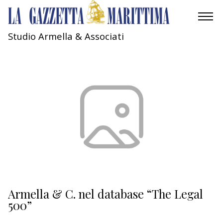
Studio Armella & Associati
AMBIENTE
MOBILITÀ
INDUSTRIA
RICERCA
ECONOMIA
TURISMO
CULTURA
Armella & C. nel database “The Legal
500”
NAUTICA