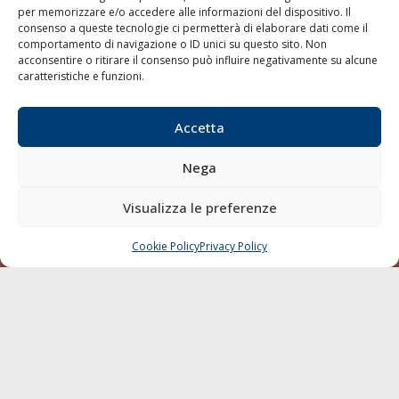
per memorizzare e/o accedere alle informazioni del dispositivo. Il
consenso a queste tecnologie ci permetterà di elaborare dati come il
LA GAZZETTA MARITTIMA
comportamento di navigazione o ID unici su questo sito. Non
acconsentire o ritirare il consenso può influire negativamente su alcune
Indirizzo:
Scali D'Azeglio, 20, 57123 Livorno
caratteristiche e funzioni.
Telefono:
0586 893358
Fax:
0586 892324
Accetta
Email:
redazione@gazzettamarittima.it
P.IVA:
00118570498
Nega
Società Editoriale Marittima a r.l. (Editore) - Autorizzazione
del Tribunale di Livorno n. 217 del 10 giugno 1968 - N°
iscrizione al ROC (Registro Operatori delle Comunicazioni)
Visualizza le preferenze
della Società Editoriale Marittima a r.l.: N° 1301 Iscrizione
della testata elettronica La Gazzetta Marittima al Tribunale
Cookie Policy
Privacy Policy
CHIAMA
SCRIVI
di Livorno del 15/09/2010.
LINK
Shipping
Porti/Interporti
Trasporti