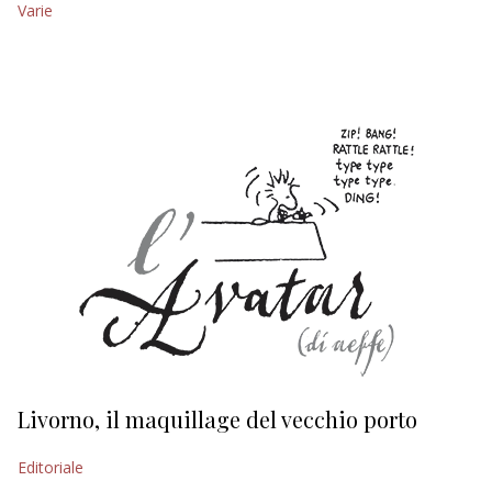
Varie
EDITORIALI
Livorno, il maquillage del vecchio porto
L
s
Editoriale
Ed