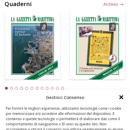
Quaderni
Archivio
Gestisci Consenso
Per fornire le migliori esperienze, utilizziamo tecnologie come i cookie
LA GAZZETTA MARITTIMA
per memorizzare e/o accedere alle informazioni del dispositivo. Il
consenso a queste tecnologie ci permetterà di elaborare dati come il
Indirizzo:
Scali D'Azeglio, 20, 57123 Livorno
comportamento di navigazione o ID unici su questo sito. Non
Telefono:
0586 893358
acconsentire o ritirare il consenso può influire negativamente su alcune