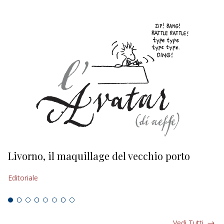
Livorno, il maquillage del vecchio porto
L
s
Editoriale
Ed
Vedi Tutti