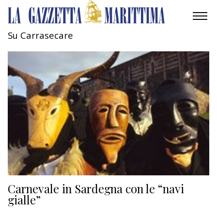
Su Carrasecare
AMBIENTE
MOBILITÀ
INDUSTRIA
RICERCA
ECONOMIA
TURISMO
CULTURA
Carnevale in Sardegna con le “navi
gialle”
NAUTICA