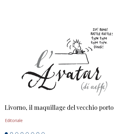
EDITORIALI
Livorno, il maquillage del vecchio porto
L
s
Editoriale
Ed