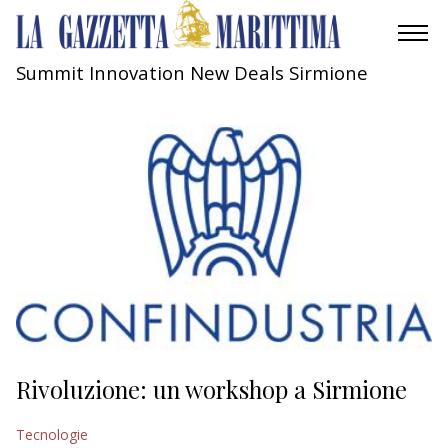
Summit Innovation New Deals Sirmione
AMBIENTE
MOBILITÀ
INDUSTRIA
RICERCA
ECONOMIA
TURISMO
CULTURA
Rivoluzione: un workshop a Sirmione
NAUTICA
Tecnologie