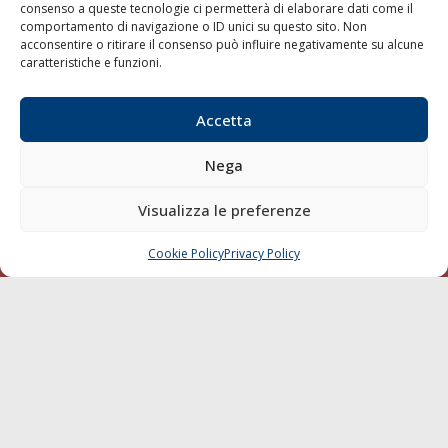
consenso a queste tecnologie ci permetterà di elaborare dati come il
LA GAZZETTA MARITTIMA
comportamento di navigazione o ID unici su questo sito. Non
acconsentire o ritirare il consenso può influire negativamente su alcune
Indirizzo:
Scali D'Azeglio, 20, 57123 Livorno
caratteristiche e funzioni.
Telefono:
0586 893358
Fax:
0586 892324
Accetta
Email:
redazione@gazzettamarittima.it
P.IVA:
00118570498
Nega
Società Editoriale Marittima a r.l. (Editore) - Autorizzazione
del Tribunale di Livorno n. 217 del 10 giugno 1968 - N°
Visualizza le preferenze
iscrizione al ROC (Registro Operatori delle Comunicazioni)
della Società Editoriale Marittima a r.l.: N° 1301 Iscrizione
della testata elettronica La Gazzetta Marittima al Tribunale
Cookie Policy
Privacy Policy
CHIAMA
SCRIVI
di Livorno del 15/09/2010.
LINK
Shipping
Porti/Interporti
Trasporti