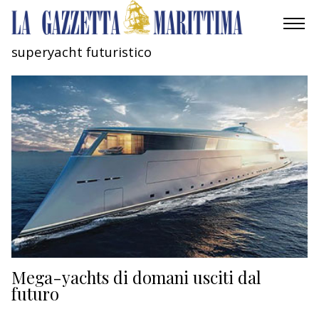
superyacht futuristico
AMBIENTE
MOBILITÀ
INDUSTRIA
RICERCA
ECONOMIA
TURISMO
CULTURA
Mega-yachts di domani usciti dal
futuro
NAUTICA