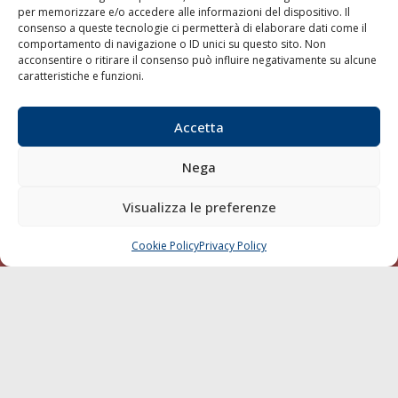
per memorizzare e/o accedere alle informazioni del dispositivo. Il
consenso a queste tecnologie ci permetterà di elaborare dati come il
LA GAZZETTA MARITTIMA
comportamento di navigazione o ID unici su questo sito. Non
acconsentire o ritirare il consenso può influire negativamente su alcune
Indirizzo:
Scali D'Azeglio, 20, 57123 Livorno
caratteristiche e funzioni.
Telefono:
0586 893358
Fax:
0586 892324
Accetta
Email:
redazione@gazzettamarittima.it
P.IVA:
00118570498
Nega
Società Editoriale Marittima a r.l. (Editore) - Autorizzazione
del Tribunale di Livorno n. 217 del 10 giugno 1968 - N°
iscrizione al ROC (Registro Operatori delle Comunicazioni)
Visualizza le preferenze
della Società Editoriale Marittima a r.l.: N° 1301 Iscrizione
della testata elettronica La Gazzetta Marittima al Tribunale
Cookie Policy
Privacy Policy
CHIAMA
SCRIVI
di Livorno del 15/09/2010.
LINK
Shipping
Porti/Interporti
Trasporti