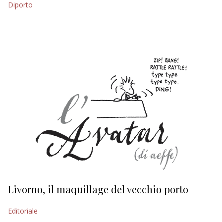
Diporto
EDITORIALI
Livorno, il maquillage del vecchio porto
L
s
Editoriale
Ed