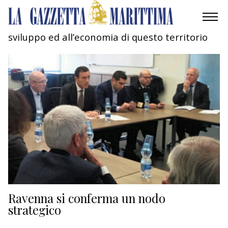
sviluppo ed all’economia di questo territorio
AMBIENTE
MOBILITÀ
INDUSTRIA
RICERCA
ECONOMIA
TURISMO
CULTURA
Ravenna si conferma un nodo
strategico
NAUTICA