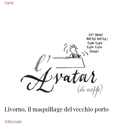
Varie
EDITORIALI
Livorno, il maquillage del vecchio porto
L
s
Editoriale
Ed