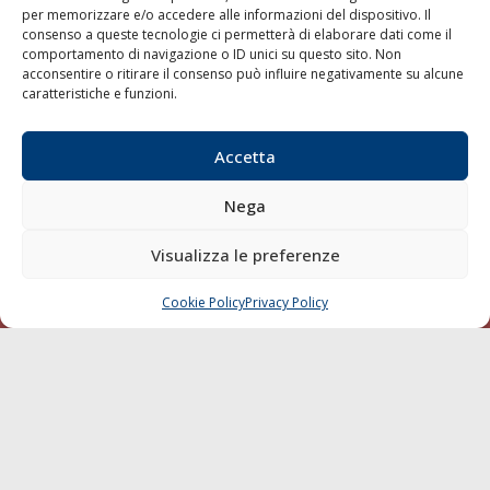
per memorizzare e/o accedere alle informazioni del dispositivo. Il
consenso a queste tecnologie ci permetterà di elaborare dati come il
LA GAZZETTA MARITTIMA
comportamento di navigazione o ID unici su questo sito. Non
acconsentire o ritirare il consenso può influire negativamente su alcune
Indirizzo:
Scali D'Azeglio, 20, 57123 Livorno
caratteristiche e funzioni.
Telefono:
0586 893358
Fax:
0586 892324
Accetta
Email:
redazione@gazzettamarittima.it
P.IVA:
00118570498
Nega
Società Editoriale Marittima a r.l. (Editore) - Autorizzazione
del Tribunale di Livorno n. 217 del 10 giugno 1968 - N°
iscrizione al ROC (Registro Operatori delle Comunicazioni)
Visualizza le preferenze
della Società Editoriale Marittima a r.l.: N° 1301 Iscrizione
della testata elettronica La Gazzetta Marittima al Tribunale
Cookie Policy
Privacy Policy
CHIAMA
SCRIVI
di Livorno del 15/09/2010.
LINK
Shipping
Porti/Interporti
Trasporti