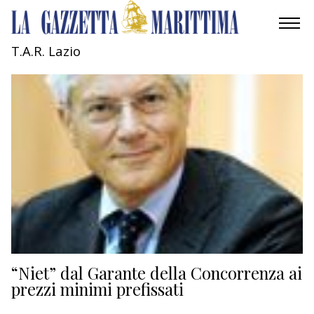
T.A.R. Lazio
AMBIENTE
MOBILITÀ
INDUSTRIA
RICERCA
ECONOMIA
TURISMO
CULTURA
“Niet” dal Garante della Concorrenza ai
prezzi minimi prefissati
NAUTICA