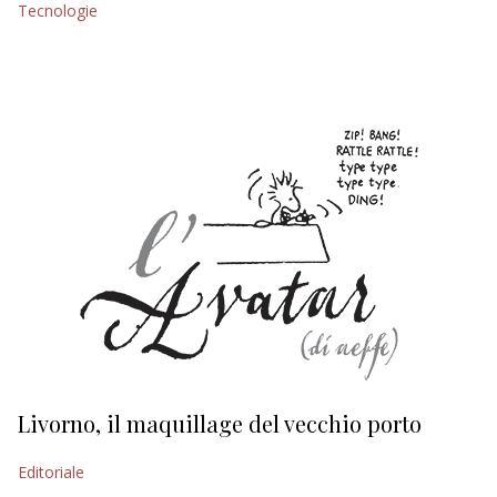
Tecnologie
EDITORIALI
Livorno, il maquillage del vecchio porto
L
s
Editoriale
Ed