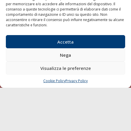
per memorizzare e/o accedere alle informazioni del dispositivo. Il
consenso a queste tecnologie ci permetterà di elaborare dati come il
LA GAZZETTA MARITTIMA
comportamento di navigazione o ID unici su questo sito. Non
acconsentire o ritirare il consenso può influire negativamente su alcune
Indirizzo:
Scali D'Azeglio, 20, 57123 Livorno
caratteristiche e funzioni.
Telefono:
0586 893358
Fax:
0586 892324
Accetta
Email:
redazione@gazzettamarittima.it
P.IVA:
00118570498
Nega
Società Editoriale Marittima a r.l. (Editore) - Autorizzazione
del Tribunale di Livorno n. 217 del 10 giugno 1968 - N°
iscrizione al ROC (Registro Operatori delle Comunicazioni)
Visualizza le preferenze
della Società Editoriale Marittima a r.l.: N° 1301 Iscrizione
della testata elettronica La Gazzetta Marittima al Tribunale
Cookie Policy
Privacy Policy
CHIAMA
SCRIVI
di Livorno del 15/09/2010.
LINK
Shipping
Porti/Interporti
Trasporti