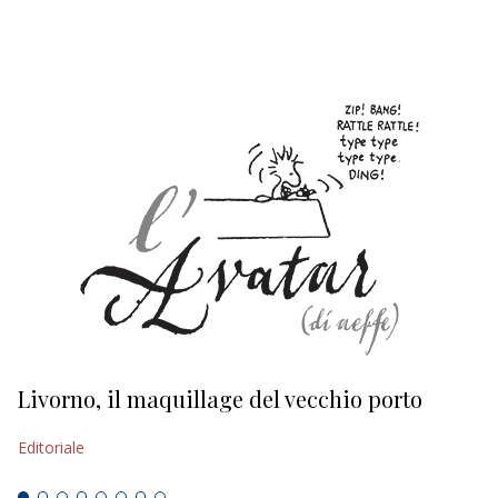
EDITORIALI
Livorno, il maquillage del vecchio porto
L
s
Editoriale
Ed