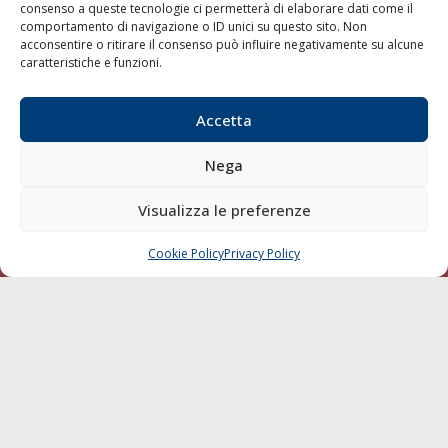
consenso a queste tecnologie ci permetterà di elaborare dati come il
LA GAZZETTA MARITTIMA
comportamento di navigazione o ID unici su questo sito. Non
acconsentire o ritirare il consenso può influire negativamente su alcune
Indirizzo:
Scali D'Azeglio, 20, 57123 Livorno
caratteristiche e funzioni.
Telefono:
0586 893358
Fax:
0586 892324
Accetta
Email:
redazione@gazzettamarittima.it
P.IVA:
00118570498
Nega
Società Editoriale Marittima a r.l. (Editore) - Autorizzazione
del Tribunale di Livorno n. 217 del 10 giugno 1968 - N°
Visualizza le preferenze
iscrizione al ROC (Registro Operatori delle Comunicazioni)
della Società Editoriale Marittima a r.l.: N° 1301 Iscrizione
della testata elettronica La Gazzetta Marittima al Tribunale
Cookie Policy
Privacy Policy
CHIAMA
SCRIVI
di Livorno del 15/09/2010.
LINK
Shipping
Porti/Interporti
Trasporti