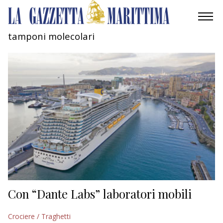
tamponi molecolari
AMBIENTE
MOBILITÀ
INDUSTRIA
RICERCA
ECONOMIA
TURISMO
CULTURA
Con “Dante Labs” laboratori mobili
NAUTICA
Crociere / Traghetti