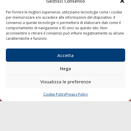
Gestisci Consenso
Per fornire le migliori esperienze, utilizziamo tecnologie come i cookie
per memorizzare e/o accedere alle informazioni del dispositivo. Il
consenso a queste tecnologie ci permetterà di elaborare dati come il
comportamento di navigazione o ID unici su questo sito. Non
acconsentire o ritirare il consenso può influire negativamente su alcune
LA GAZZETTA MARITTIMA
caratteristiche e funzioni.
Indirizzo:
Scali D'Azeglio, 20, 57123 Livorno
Telefono:
0586 893358
Accetta
Fax:
0586 892324
Nega
Email:
redazione@gazzettamarittima.it
P.IVA:
00118570498
Visualizza le preferenze
Società Editoriale Marittima a r.l. (Editore) - Autorizzazione
del Tribunale di Livorno n. 217 del 10 giugno 1968 - N°
iscrizione al ROC (Registro Operatori delle Comunicazioni)
Cookie Policy
Privacy Policy
CHIAMA
SCRIVI
della Società Editoriale Marittima a r.l.: N° 1301 Iscrizione
della testata elettronica La Gazzetta Marittima al Tribunale
di Livorno del 15/09/2010.
LINK