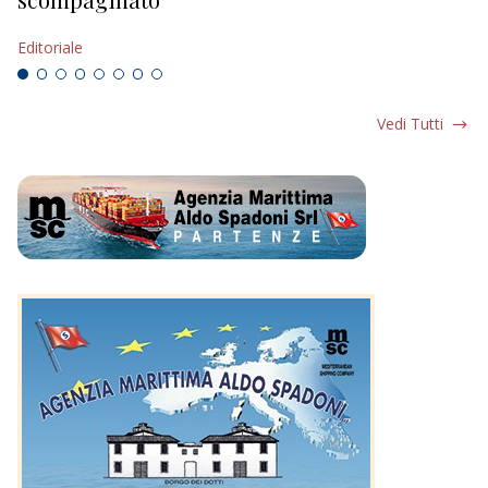
Ed
EDITORIALI
Editoriale
Vedi Tutti