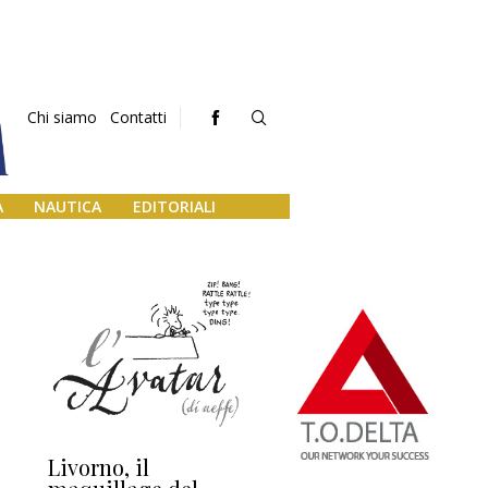
Chi siamo
Contatti
A
NAUTICA
EDITORIALI
Livorno, il
L’uscita di scena di
Da