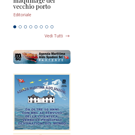
maquillage del
Marilli e il mosaico
gu
vecchio porto
scompaginato
Edi
Editoriale
Editoriale
Vedi Tutti