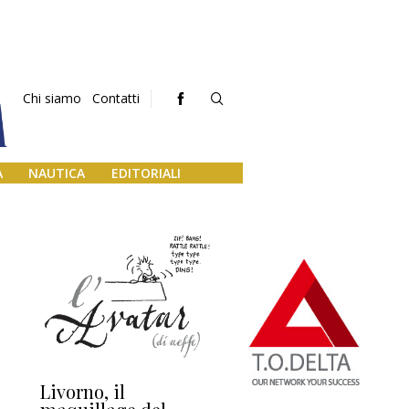
Chi siamo
Contatti
A
NAUTICA
EDITORIALI
Livorno, il
L’uscita di scena di
Da