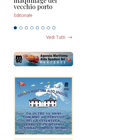
maquillage del
Marilli e il mosaico
gu
vecchio porto
scompaginato
Edi
Editoriale
Editoriale
Vedi Tutti