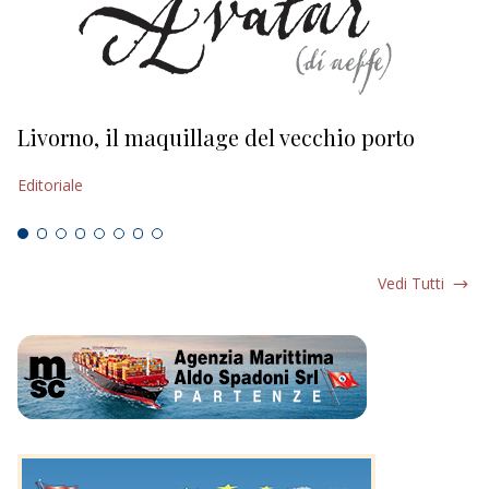
Livorno, il maquillage del vecchio porto
L
s
Editoriale
Ed
Vedi Tutti