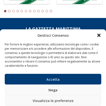
LA GAZZETTA MARITTIMA
Gestisci Consenso
Indirizzo:
Scali D'Azeglio, 20, 57123 Livorno
Telefono:
0586 893358
Per fornire le migliori esperienze, utilizziamo tecnologie come i cookie
per memorizzare e/o accedere alle informazioni del dispositivo. Il
Fax:
0586 892324
consenso a queste tecnologie ci permetterà di elaborare dati come il
Email:
redazione@gazzettamarittima.it
comportamento di navigazione o ID unici su questo sito. Non
P.IVA:
00118570498
acconsentire o ritirare il consenso può influire negativamente su alcune
Società Editoriale Marittima a r.l. (Editore) - Autorizzazione
caratteristiche e funzioni.
del Tribunale di Livorno n. 217 del 10 giugno 1968 - N°
iscrizione al ROC (Registro Operatori delle Comunicazioni)
della Società Editoriale Marittima a r.l.: N° 1301 Iscrizione
Accetta
della testata elettronica La Gazzetta Marittima al Tribunale
di Livorno del 15/09/2010.
Nega
LINK
Visualizza le preferenze