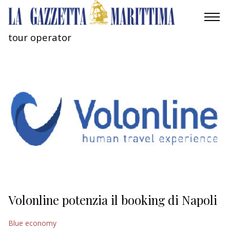
tour operator
AMBIENTE
MOBILITÀ
INDUSTRIA
RICERCA
ECONOMIA
TURISMO
CULTURA
Volonline potenzia il booking di Napoli
NAUTICA
Blue economy