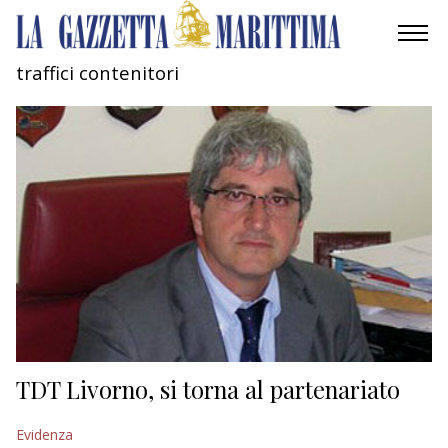
traffici contenitori
AMBIENTE
MOBILITÀ
INDUSTRIA
RICERCA
ECONOMIA
TURISMO
CULTURA
TDT Livorno, si torna al partenariato
NAUTICA
Evidenza