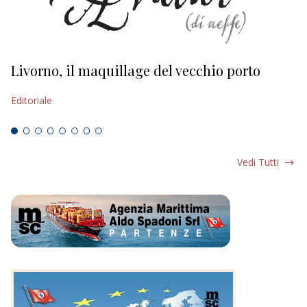
Livorno, il maquillage del vecchio porto
L
s
Editoriale
Ed
Vedi Tutti