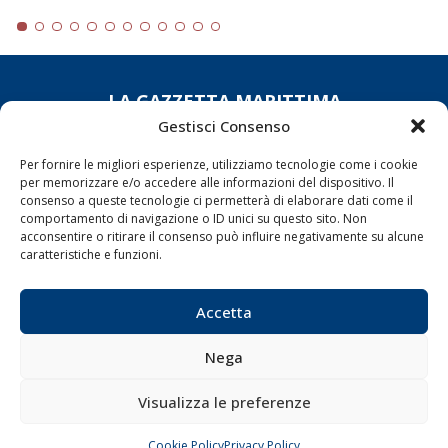
LA GAZZETTA MARITTIMA
Gestisci Consenso
Indirizzo:
Scali D'Azeglio, 20, 57123 Livorno
Telefono:
0586 893358
Per fornire le migliori esperienze, utilizziamo tecnologie come i cookie
per memorizzare e/o accedere alle informazioni del dispositivo. Il
Fax:
0586 892324
consenso a queste tecnologie ci permetterà di elaborare dati come il
Email:
redazione@gazzettamarittima.it
comportamento di navigazione o ID unici su questo sito. Non
P.IVA:
00118570498
acconsentire o ritirare il consenso può influire negativamente su alcune
caratteristiche e funzioni.
Società Editoriale Marittima a r.l. (Editore) - Autorizzazione
del Tribunale di Livorno n. 217 del 10 giugno 1968 - N°
iscrizione al ROC (Registro Operatori delle Comunicazioni)
Accetta
della Società Editoriale Marittima a r.l.: N° 1301 Iscrizione
della testata elettronica La Gazzetta Marittima al Tribunale
di Livorno del 15/09/2010.
Nega
LINK
Visualizza le preferenze
Shipping
Cookie Policy
Privacy Policy