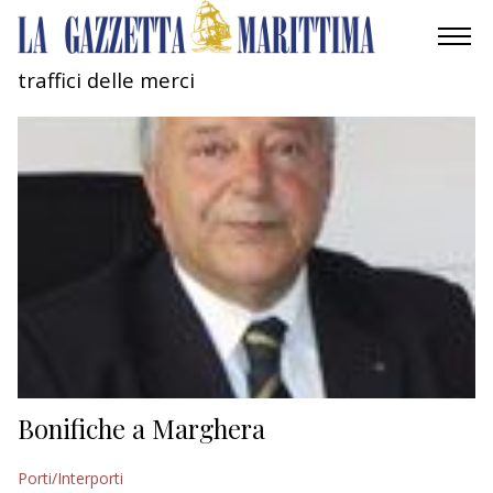
traffici delle merci
AMBIENTE
MOBILITÀ
INDUSTRIA
RICERCA
ECONOMIA
TURISMO
CULTURA
Bonifiche a Marghera
NAUTICA
Porti/Interporti