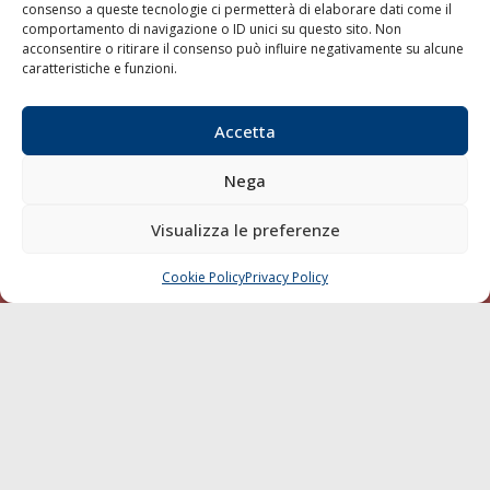
consenso a queste tecnologie ci permetterà di elaborare dati come il
LA GAZZETTA MARITTIMA
comportamento di navigazione o ID unici su questo sito. Non
acconsentire o ritirare il consenso può influire negativamente su alcune
Indirizzo:
Scali D'Azeglio, 20, 57123 Livorno
caratteristiche e funzioni.
Telefono:
0586 893358
Fax:
0586 892324
Accetta
Email:
redazione@gazzettamarittima.it
P.IVA:
00118570498
Nega
Società Editoriale Marittima a r.l. (Editore) - Autorizzazione
del Tribunale di Livorno n. 217 del 10 giugno 1968 - N°
Visualizza le preferenze
iscrizione al ROC (Registro Operatori delle Comunicazioni)
della Società Editoriale Marittima a r.l.: N° 1301 Iscrizione
della testata elettronica La Gazzetta Marittima al Tribunale
Cookie Policy
Privacy Policy
CHIAMA
SCRIVI
di Livorno del 15/09/2010.
LINK
Shipping
Porti/Interporti
Trasporti