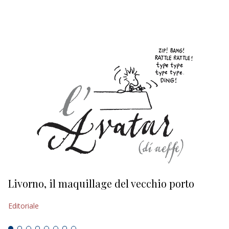
EDITORIALI
Livorno, il maquillage del vecchio porto
L
s
Editoriale
Ed