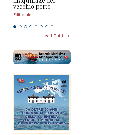
maquillage del
Marilli e il mosaico
gu
vecchio porto
scompaginato
Edi
Editoriale
Editoriale
Vedi Tutti