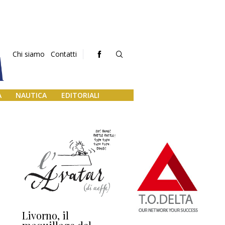
Chi siamo
Contatti
A
NAUTICA
EDITORIALI
Livorno, il
L’uscita di scena di
Da