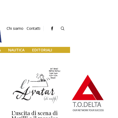
Chi siamo
Contatti
A
NAUTICA
EDITORIALI
L’uscita di scena di
Darsena a Europa,
Ho