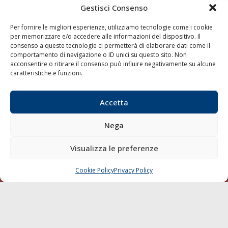
Gestisci Consenso
LINK
Per fornire le migliori esperienze, utilizziamo tecnologie come i cookie
per memorizzare e/o accedere alle informazioni del dispositivo. Il
Shipping
consenso a queste tecnologie ci permetterà di elaborare dati come il
Porti/Interporti
comportamento di navigazione o ID unici su questo sito. Non
acconsentire o ritirare il consenso può influire negativamente su alcune
Trasporti
caratteristiche e funzioni.
Varie
Sostenibilità
Accetta
Compagnie di Navigazione
Nega
Blue economy
Diporto
Visualizza le preferenze
Chi siamo
Cookie Policy
Privacy Policy
CHIAMA
SCRIVI
Contatti
SEGUI