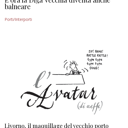
balneare
Porti/Interporti
Livorno, il maquillage del vecchio porto
L