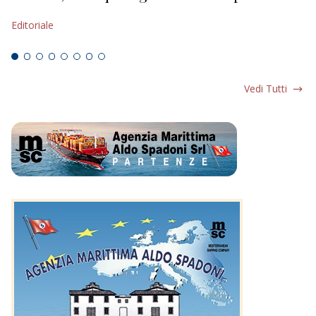
s
Editoriale
Ed
Vedi Tutti