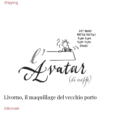
Shipping
EDITORIALI
Livorno, il maquillage del vecchio porto
L
s
Editoriale
Ed