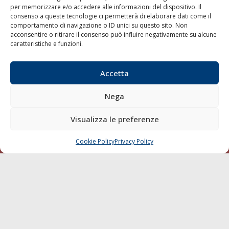
per memorizzare e/o accedere alle informazioni del dispositivo. Il
consenso a queste tecnologie ci permetterà di elaborare dati come il
LA GAZZETTA MARITTIMA
comportamento di navigazione o ID unici su questo sito. Non
acconsentire o ritirare il consenso può influire negativamente su alcune
Indirizzo:
Scali D'Azeglio, 20, 57123 Livorno
caratteristiche e funzioni.
Telefono:
0586 893358
Fax:
0586 892324
Accetta
Email:
redazione@gazzettamarittima.it
P.IVA:
00118570498
Nega
Società Editoriale Marittima a r.l. (Editore) - Autorizzazione
del Tribunale di Livorno n. 217 del 10 giugno 1968 - N°
iscrizione al ROC (Registro Operatori delle Comunicazioni)
Visualizza le preferenze
della Società Editoriale Marittima a r.l.: N° 1301 Iscrizione
della testata elettronica La Gazzetta Marittima al Tribunale
Cookie Policy
Privacy Policy
CHIAMA
SCRIVI
di Livorno del 15/09/2010.
LINK
Shipping
Porti/Interporti
Trasporti