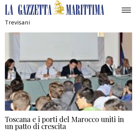
Trevisani
AMBIENTE
MOBILITÀ
INDUSTRIA
RICERCA
ECONOMIA
TURISMO
CULTURA
Toscana e i porti del Marocco uniti in
un patto di crescita
NAUTICA