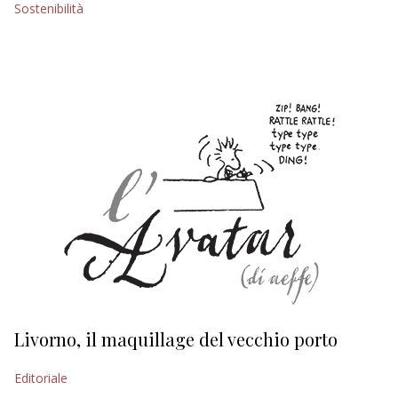
Sostenibilità
EDITORIALI
Livorno, il maquillage del vecchio porto
L
s
Editoriale
Ed