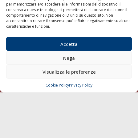
per memorizzare e/o accedere alle informazioni del dispositivo. Il
consenso a queste tecnologie ci permetterà di elaborare dati come il
LA GAZZETTA MARITTIMA
comportamento di navigazione o ID unici su questo sito. Non
acconsentire o ritirare il consenso può influire negativamente su alcune
Indirizzo:
Scali D'Azeglio, 20, 57123 Livorno
caratteristiche e funzioni.
Telefono:
0586 893358
Fax:
0586 892324
Accetta
Email:
redazione@gazzettamarittima.it
P.IVA:
00118570498
Nega
Società Editoriale Marittima a r.l. (Editore) - Autorizzazione
del Tribunale di Livorno n. 217 del 10 giugno 1968 - N°
iscrizione al ROC (Registro Operatori delle Comunicazioni)
Visualizza le preferenze
della Società Editoriale Marittima a r.l.: N° 1301 Iscrizione
della testata elettronica La Gazzetta Marittima al Tribunale
Cookie Policy
Privacy Policy
CHIAMA
SCRIVI
di Livorno del 15/09/2010.
LINK
Shipping
Porti/Interporti
Trasporti