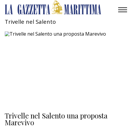
Trivelle nel Salento
AMBIENTE
MOBILITÀ
INDUSTRIA
RICERCA
ECONOMIA
TURISMO
CULTURA
Trivelle nel Salento una proposta
Marevivo
NAUTICA