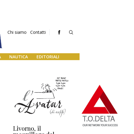
Chi siamo
Contatti
A
NAUTICA
EDITORIALI
Livorno, il
L’uscita di scena di
Da