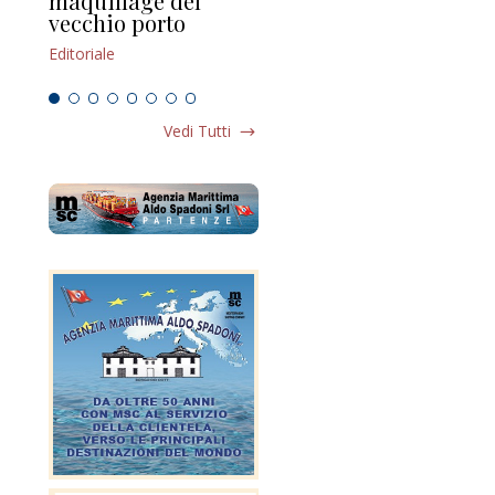
maquillage del
Marilli e il mosaico
gu
vecchio porto
scompaginato
Edi
Editoriale
Editoriale
Vedi Tutti