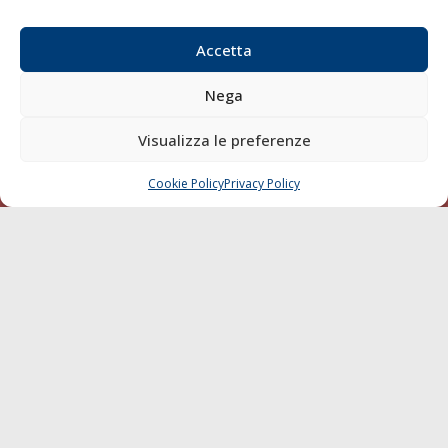
Email:
redazione@gazzettamarittima.it
P.IVA:
00118570498
Accetta
Società Editoriale Marittima a r.l. (Editore) - Autorizzazione
del Tribunale di Livorno n. 217 del 10 giugno 1968 - N°
Nega
iscrizione al ROC (Registro Operatori delle Comunicazioni)
della Società Editoriale Marittima a r.l.: N° 1301 Iscrizione
Visualizza le preferenze
della testata elettronica La Gazzetta Marittima al Tribunale
di Livorno del 15/09/2010.
Cookie Policy
Privacy Policy
CHIAMA
SCRIVI
LINK
Shipping
Porti/Interporti
Trasporti
Varie
Sostenibilità
Compagnie di Navigazione
Blue economy