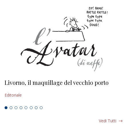
Livorno, il maquillage del vecchio porto
L
s
Editoriale
Ed
Vedi Tutti