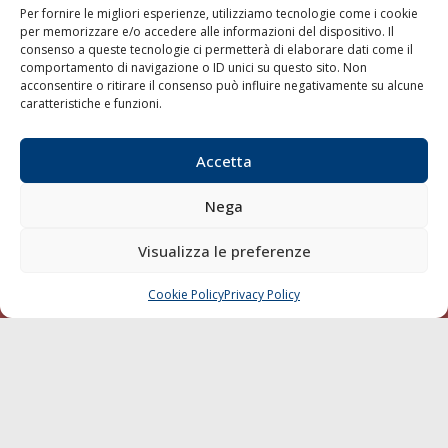
Per fornire le migliori esperienze, utilizziamo tecnologie come i cookie
per memorizzare e/o accedere alle informazioni del dispositivo. Il
consenso a queste tecnologie ci permetterà di elaborare dati come il
LA GAZZETTA MARITTIMA
comportamento di navigazione o ID unici su questo sito. Non
acconsentire o ritirare il consenso può influire negativamente su alcune
Indirizzo:
Scali D'Azeglio, 20, 57123 Livorno
caratteristiche e funzioni.
Telefono:
0586 893358
Fax:
0586 892324
Accetta
Email:
redazione@gazzettamarittima.it
P.IVA:
00118570498
Nega
Società Editoriale Marittima a r.l. (Editore) - Autorizzazione
del Tribunale di Livorno n. 217 del 10 giugno 1968 - N°
iscrizione al ROC (Registro Operatori delle Comunicazioni)
Visualizza le preferenze
della Società Editoriale Marittima a r.l.: N° 1301 Iscrizione
della testata elettronica La Gazzetta Marittima al Tribunale
Cookie Policy
Privacy Policy
CHIAMA
SCRIVI
di Livorno del 15/09/2010.
LINK
Shipping
Porti/Interporti