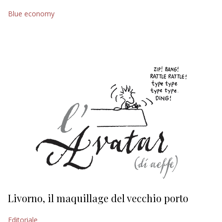
Blue economy
EDITORIALI
Livorno, il maquillage del vecchio porto
L
s
Editoriale