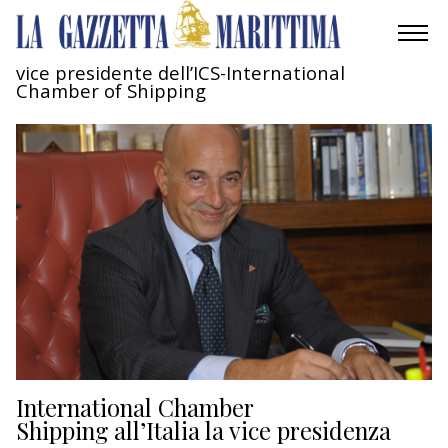
vice presidente dell’ICS-International
Chamber of Shipping
AMBIENTE
MOBILITÀ
INDUSTRIA
RICERCA
ECONOMIA
TURISMO
CULTURA
International Chamber
Shipping all’Italia la vice presidenza
NAUTICA