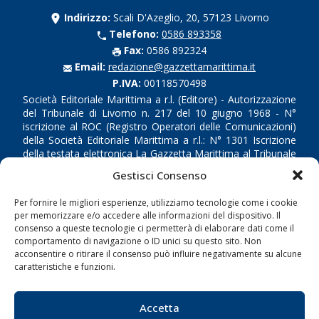
Indirizzo:
Scali D'Azeglio, 20, 57123 Livorno
Telefono:
0586 893358
Fax:
0586 892324
Email:
redazione@gazzettamarittima.it
P.IVA:
00118570498
Società Editoriale Marittima a r.l. (Editore) - Autorizzazione
del Tribunale di Livorno n. 217 del 10 giugno 1968 - N°
iscrizione al ROC (Registro Operatori delle Comunicazioni)
della Società Editoriale Marittima a r.l.: N° 1301 Iscrizione
della testata elettronica La Gazzetta Marittima al Tribunale
di Livorno del 15/09/2010.
Gestisci Consenso
LINK
Per fornire le migliori esperienze, utilizziamo tecnologie come i cookie
per memorizzare e/o accedere alle informazioni del dispositivo. Il
consenso a queste tecnologie ci permetterà di elaborare dati come il
Shipping
comportamento di navigazione o ID unici su questo sito. Non
Porti/Interporti
acconsentire o ritirare il consenso può influire negativamente su alcune
caratteristiche e funzioni.
Trasporti
Varie
Accetta