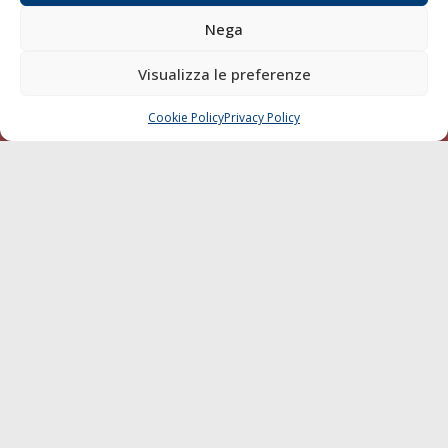
Sostenibilità
Nega
Compagnie di Navigazione
Blue economy
Visualizza le preferenze
Diporto
Cookie Policy
Privacy Policy
Chi siamo
CHIAMA
SCRIVI
Contatti
SEGUI
© 1968 - 2026 Tutti i diritti sono riservati
Cookie Policy
Privacy Policy
Mappa del sito
born in
MaMaStudiOs