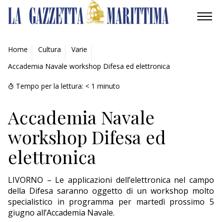
AMBIENTE
Home
Cultura
Varie
Accademia Navale workshop Difesa ed elettronica
MOBILITÀ
Tempo per la lettura:
< 1
minuto
INDUSTRIA
Accademia Navale
RICERCA
workshop Difesa ed
ECONOMIA
elettronica
TURISMO
LIVORNO – Le applicazioni dell’elettronica nel campo
CULTURA
della Difesa saranno oggetto di un workshop molto
specialistico in programma per martedì prossimo 5
giugno all’Accademia Navale.
NAUTICA