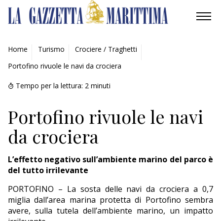
AMBIENTE
Home
Turismo
Crociere / Traghetti
Portofino rivuole le navi da crociera
MOBILITÀ
Tempo per la lettura:
2
minuti
INDUSTRIA
Portofino rivuole le navi
RICERCA
da crociera
ECONOMIA
L’effetto negativo sull’ambiente marino del parco è
TURISMO
del tutto irrilevante
PORTOFINO – La sosta delle navi da crociera a 0,7
CULTURA
miglia dall’area marina protetta di Portofino sembra
avere, sulla tutela dell’ambiente marino, un impatto
NAUTICA