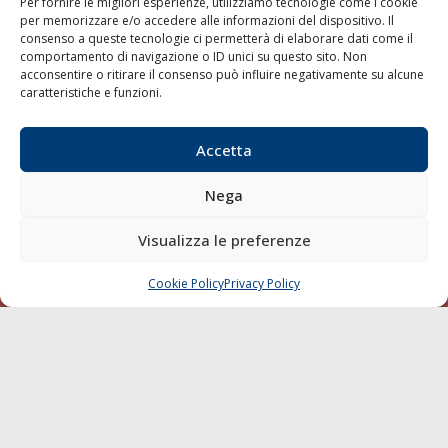
Per fornire le migliori esperienze, utilizziamo tecnologie come i cookie
Porti/Interporti
per memorizzare e/o accedere alle informazioni del dispositivo. Il
consenso a queste tecnologie ci permetterà di elaborare dati come il
Trasporti
comportamento di navigazione o ID unici su questo sito. Non
Varie
acconsentire o ritirare il consenso può influire negativamente su alcune
caratteristiche e funzioni.
Sostenibilità
Compagnie di Navigazione
Accetta
Blue economy
Diporto
Nega
Chi siamo
Visualizza le preferenze
Contatti
Cookie Policy
Privacy Policy
CHIAMA
SCRIVI
SEGUI