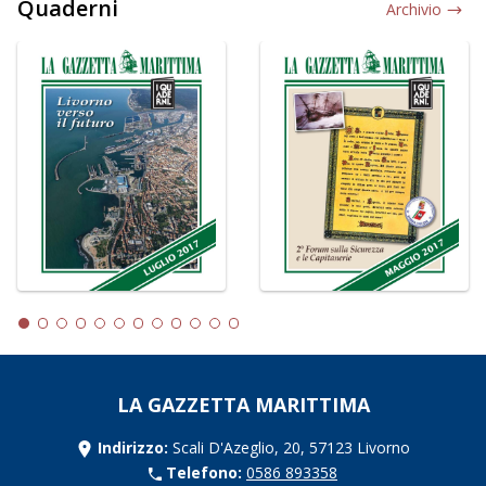
Quaderni
Archivio
LA GAZZETTA MARITTIMA
Indirizzo:
Scali D'Azeglio, 20, 57123 Livorno
Telefono:
0586 893358