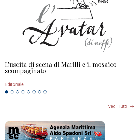
L’uscita di scena di Marilli e il mosaico
D
scompaginato
Ed
Editoriale
Vedi Tutti