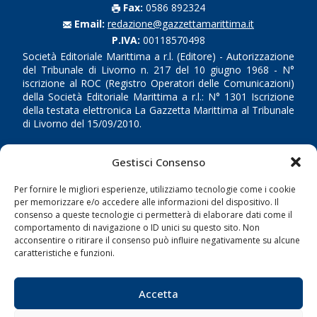
Fax:
0586 892324
Email:
redazione@gazzettamarittima.it
P.IVA:
00118570498
Società Editoriale Marittima a r.l. (Editore) - Autorizzazione
del Tribunale di Livorno n. 217 del 10 giugno 1968 - N°
iscrizione al ROC (Registro Operatori delle Comunicazioni)
della Società Editoriale Marittima a r.l.: N° 1301 Iscrizione
della testata elettronica La Gazzetta Marittima al Tribunale
di Livorno del 15/09/2010.
LINK
Gestisci Consenso
Shipping
Per fornire le migliori esperienze, utilizziamo tecnologie come i cookie
per memorizzare e/o accedere alle informazioni del dispositivo. Il
Porti/Interporti
consenso a queste tecnologie ci permetterà di elaborare dati come il
comportamento di navigazione o ID unici su questo sito. Non
Trasporti
acconsentire o ritirare il consenso può influire negativamente su alcune
Varie
caratteristiche e funzioni.
Sostenibilità
Accetta
Compagnie di Navigazione