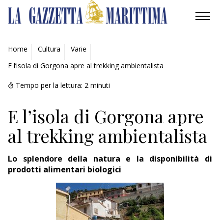
AMBIENTE
Home
Cultura
Varie
E l’isola di Gorgona apre al trekking ambientalista
MOBILITÀ
Tempo per la lettura:
2
minuti
INDUSTRIA
E l’isola di Gorgona apre
RICERCA
al trekking ambientalista
ECONOMIA
Lo splendore della natura e la disponibilità di
TURISMO
prodotti alimentari biologici
CULTURA
NAUTICA