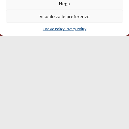
Blue economy
Nega
Diporto
Visualizza le preferenze
Chi siamo
Contatti
Cookie Policy
Privacy Policy
CHIAMA
SCRIVI
SEGUI
© 1968 - 2026 Tutti i diritti sono riservati
Cookie Policy
Privacy Policy
Mappa del sito
born in
MaMaStudiOs