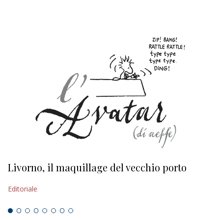
Livorno, il maquillage del vecchio porto
L
s
Editoriale
Ed