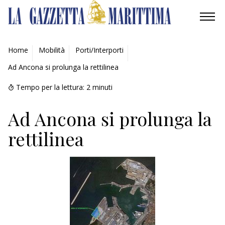
AMBIENTE
Home
Mobilità
Porti/Interporti
Ad Ancona si prolunga la rettilinea
MOBILITÀ
Tempo per la lettura:
2
minuti
INDUSTRIA
Ad Ancona si prolunga la
RICERCA
rettilinea
ECONOMIA
TURISMO
CULTURA
NAUTICA