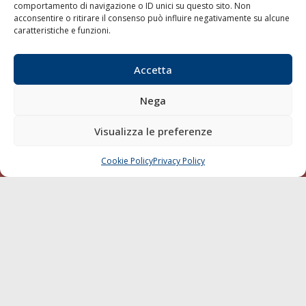
Trasporti
comportamento di navigazione o ID unici su questo sito. Non
acconsentire o ritirare il consenso può influire negativamente su alcune
Varie
caratteristiche e funzioni.
Sostenibilità
Compagnie di Navigazione
Accetta
Blue economy
Nega
Diporto
Chi siamo
Visualizza le preferenze
Contatti
Cookie Policy
Privacy Policy
CHIAMA
SCRIVI
SEGUI
© 1968 - 2026 Tutti i diritti sono riservati