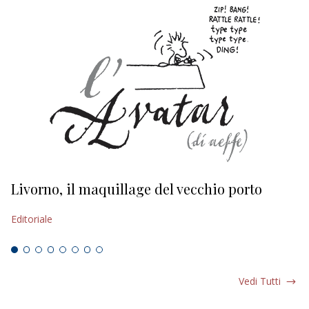
Livorno, il maquillage del vecchio porto
L
s
Editoriale
Ed
Vedi Tutti