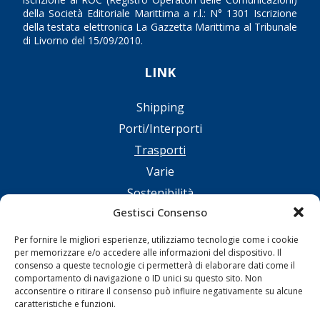
della Società Editoriale Marittima a r.l.: N° 1301 Iscrizione
della testata elettronica La Gazzetta Marittima al Tribunale
di Livorno del 15/09/2010.
LINK
Shipping
Porti/Interporti
Trasporti
Varie
Sostenibilità
Gestisci Consenso
Compagnie di Navigazione
Blue economy
Per fornire le migliori esperienze, utilizziamo tecnologie come i cookie
per memorizzare e/o accedere alle informazioni del dispositivo. Il
Diporto
consenso a queste tecnologie ci permetterà di elaborare dati come il
Chi siamo
comportamento di navigazione o ID unici su questo sito. Non
acconsentire o ritirare il consenso può influire negativamente su alcune
Contatti
caratteristiche e funzioni.