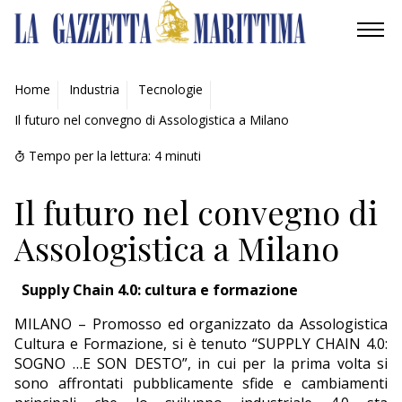
AMBIENTE
Home
Industria
Tecnologie
Il futuro nel convegno di Assologistica a Milano
MOBILITÀ
Tempo per la lettura:
4
minuti
INDUSTRIA
Il futuro nel convegno di
RICERCA
Assologistica a Milano
ECONOMIA
Supply Chain 4.0:
cultura e formazione
TURISMO
MILANO – Promosso ed organizzato da Assologistica
Cultura e Formazione, si è tenuto “SUPPLY CHAIN 4.0:
CULTURA
SOGNO …E SON DESTO”, in cui per la prima volta si
sono affrontati pubblicamente sfide e cambiamenti
NAUTICA