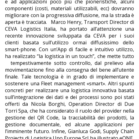
e ad applicazioni poco più che pioneristiche, alcuni
componenti (costi, materiali utilizzabili, ecc) dovranno
migliorare con la progressiva diffusione, ma la strada è
aperta è tracciata. Marco Henry, Transport Director di
CEVA Logistics Italia, ha portato all’attenzione una
recente innovazione sviluppata da CEVA per i suoi
clienti basata sull’utilizzo ormai diffusissimo dello
smart-phone. Con un’App di facile e intuitivo utilizzo,
ha realizzato “la logistica in un touch”, che mette tutto
tempestivamente sotto controllo, dal prelievo alla
movimentazione fino alla consegna del bene all’utente
finale. Tale tecnologia è in grado di implementare e
sostenere una Fleet management «smart». Altri spunti
concreti per realizzare una logistica innovativa basata
sull’integrazione dei dati e dei processi sono poi stati
offerti da Nicola Borghi, Operation Director di Due
Torri Spa, che ha considerato il ruolo del provider nella
gestione del QR Code, la tracciabilità dei prodotti, la
gestione documentale, ed alcune applicazioni per
l’imminente futuro. Infine, Gianluca Godi, Supply Chain
Projects di Logistica Uno Europe Srl ha illustrato eONE,