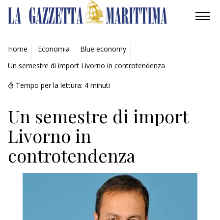
AMBIENTE
Home
Economia
Blue economy
Un semestre di import Livorno in controtendenza
MOBILITÀ
Tempo per la lettura:
4
minuti
INDUSTRIA
Un semestre di import
RICERCA
Livorno in
ECONOMIA
controtendenza
TURISMO
CULTURA
NAUTICA