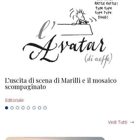
L’uscita di scena di Marilli e il mosaico
D
scompaginato
Ed
Editoriale
Vedi Tutti