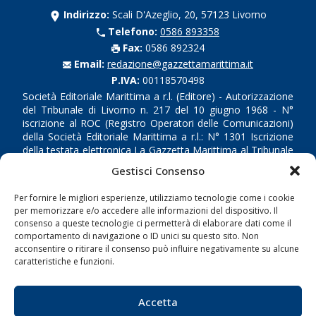
Indirizzo:
Scali D'Azeglio, 20, 57123 Livorno
Telefono:
0586 893358
Fax:
0586 892324
Email:
redazione@gazzettamarittima.it
P.IVA:
00118570498
Società Editoriale Marittima a r.l. (Editore) - Autorizzazione
del Tribunale di Livorno n. 217 del 10 giugno 1968 - N°
iscrizione al ROC (Registro Operatori delle Comunicazioni)
della Società Editoriale Marittima a r.l.: N° 1301 Iscrizione
della testata elettronica La Gazzetta Marittima al Tribunale
di Livorno del 15/09/2010.
Gestisci Consenso
LINK
Per fornire le migliori esperienze, utilizziamo tecnologie come i cookie
per memorizzare e/o accedere alle informazioni del dispositivo. Il
consenso a queste tecnologie ci permetterà di elaborare dati come il
Shipping
comportamento di navigazione o ID unici su questo sito. Non
Porti/Interporti
acconsentire o ritirare il consenso può influire negativamente su alcune
caratteristiche e funzioni.
Trasporti
Varie
Accetta
Sostenibilità