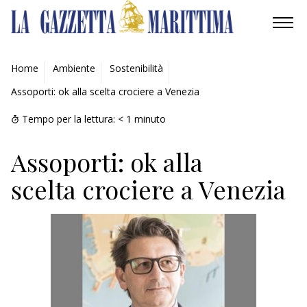
AMBIENTE
Home
Ambiente
Sostenibilità
Assoporti: ok alla scelta crociere a Venezia
MOBILITÀ
Tempo per la lettura:
< 1
minuto
INDUSTRIA
Assoporti: ok alla
RICERCA
scelta crociere a Venezia
ECONOMIA
TURISMO
CULTURA
NAUTICA