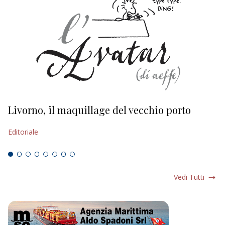
Livorno, il maquillage del vecchio porto
L
s
Editoriale
Ed
Vedi Tutti