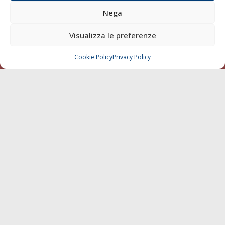
Nega
Compagnie di Navigazione
Blue economy
Visualizza le preferenze
Diporto
Cookie Policy
Privacy Policy
Chi siamo
CHIAMA
SCRIVI
Contatti
SEGUI
© 1968 - 2026 Tutti i diritti sono riservati
Cookie Policy
Privacy Policy
Mappa del sito
born in
MaMaStudiOs