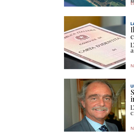
E
L
I
c
L
a
N
U
S
i
L
c
N