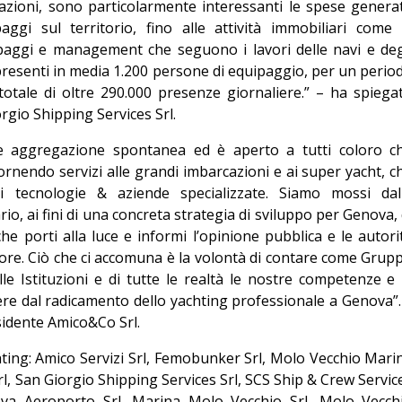
urazioni, sono particolarmente interessanti le spese genera
ggi sul territorio, fino alle attività immobiliari come 
ipaggi e management che seguono i lavori delle navi e deg
resenti in media 1.200 persone di equipaggio, per un perio
totale di oltre 290.000 presenze giornaliere.” – ha spiega
orgio Shipping Services Srl.
e aggregazione spontanea ed è aperto a tutti coloro c
ornendo servizi alle grandi imbarcazioni e ai super yacht, c
izi tecnologie & aziende specializzate. Siamo mossi dal
o, ai fini di una concreta strategia di sviluppo per Genova, 
che porti alla luce e informi l’opinione pubblica e le autori
ttore. Ciò che ci accomuna è la volontà di contare come Grup
le Istituzioni e di tutte le realtà le nostre competenze e 
e dal radicamento dello yachting professionale a Genova”.
sidente Amico&Co Srl.
ting: Amico Servizi Srl, Femobunker Srl, Molo Vecchio Mari
l, San Giorgio Shipping Services Srl, SCS Ship & Crew Servic
nova Aeroporto Srl, Marina Molo Vecchio Srl, Molo Vecch