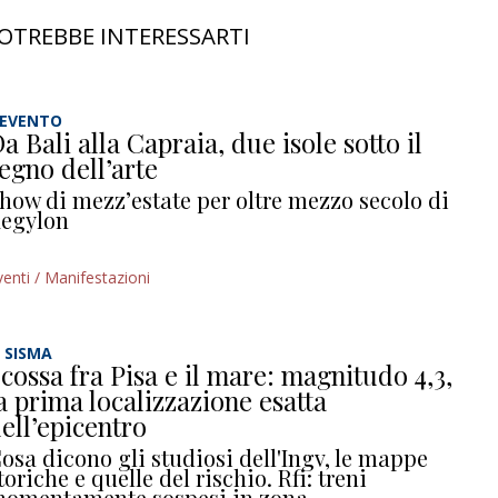
OTREBBE INTERESSARTI
’EVENTO
a Bali alla Capraia, due isole sotto il
egno dell’arte
how di mezz’estate per oltre mezzo secolo di
egylon
venti / Manifestazioni
L SISMA
cossa fra Pisa e il mare: magnitudo 4,3,
a prima localizzazione esatta
ell’epicentro
osa dicono gli studiosi dell'Ingv, le mappe
toriche e quelle del rischio. Rfi: treni
omentamente sospesi in zona