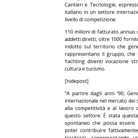
Cantieri e Tecnologie, espress
italiano in un settore internaz
livello di competizione.
110 milioni di fatturato annuo
addetti diretti, oltre 1000 forni
indotto sul territorio che gen
rappresentano il gruppo, che ha
Yachting diventi vocazione st
cultura e turismo.
[hidepost]
“A partire dagli anni ’90, Ge
internazionale nel mercato dei se
alla competitività e al lavor
questo settore. È stata quest
spontaneo che possa essere r
poter contribuire fattivamente 
territorio, rappresentando 