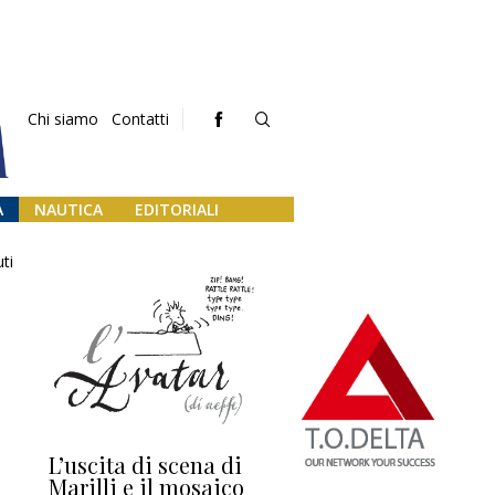
Chi siamo
Contatti
A
NAUTICA
EDITORIALI
ti
L’uscita di scena di
Darsena a Europa,
Ho
Marilli e il mosaico
guerra e (o) pace
fa