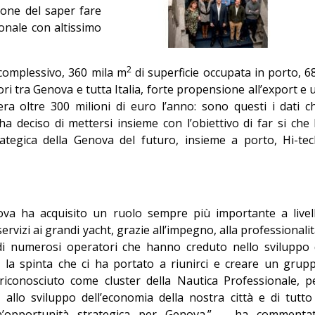
ione del saper fare
Editoriale
ionale con altissimo
2
 complessivo, 360 mila m
di superficie occupata in porto, 6
tori tra Genova e tutta Italia, forte propensione all’export e 
era oltre 300 milioni di euro l’anno: sono questi i dati c
 deciso di mettersi insieme con l’obiettivo di far si che 
rategica della Genova del futuro, insieme a porto, Hi-tec
nova ha acquisito un ruolo sempre più importante a livel
rvizi ai grandi yacht, grazie all’impegno, alla professionalit
o di numerosi operatori che hanno creduto nello sviluppo 
a la spinta che ci ha portato a riunirci e creare un grup
iconosciuto come cluster della Nautica Professionale, p
allo sviluppo dell’economia della nostra città e di tutto 
un’opportunità strategica per Genova.” – ha commenta