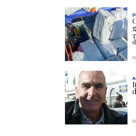
D
C
g
T
d
N
A
I
d
Ed