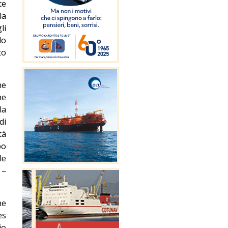
te
la
li
do
to
he
he
la
di
tà
po
le
 –
ne
es
io