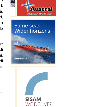
l,
a,
l,
in
le
ne
di
i,
di
ar