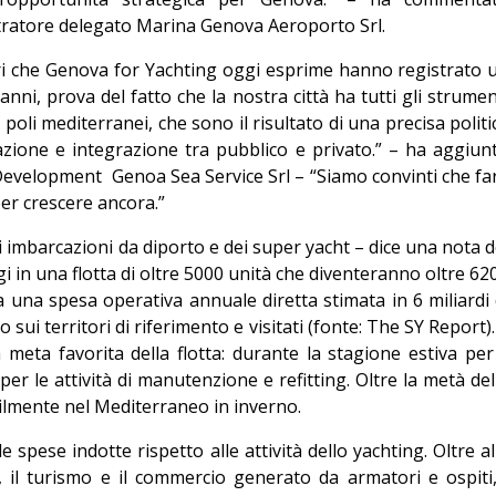
ratore delegato Marina Genova Aeroporto Srl.
alori che Genova for Yachting oggi esprime hanno registrato 
anni, prova del fatto che la nostra città ha tutti gli strumen
poli mediterranei, che sono il risultato di una precisa politi
azione e integrazione tra pubblico e privato.” – ha aggiun
 Development
Genoa Sea Service Srl – “Siamo convinti che fa
per crescere ancora.”
 imbarcazioni da diporto e dei super yacht – dice una nota d
in una flotta di oltre 5000 unità che diventeranno oltre 62
a una spesa operativa annuale diretta stimata in 6 miliardi 
sui territori di riferimento e visitati (fonte: The SY Report). 
eta favorita della flotta: durante la stagione estiva per 
per le attività di manutenzione e refitting. Oltre la metà del
abilmente nel Mediterraneo in inverno.
 spese indotte rispetto alle attività dello yachting. Oltre al
io, il turismo e il commercio generato da armatori e ospiti,