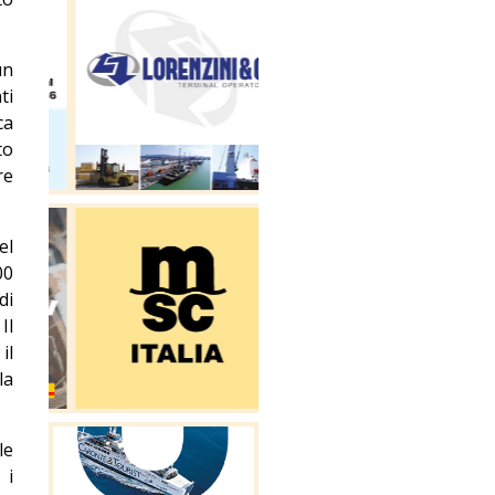
un
ti
ca
to
re
el
00
di
Il
il
la
le
 i