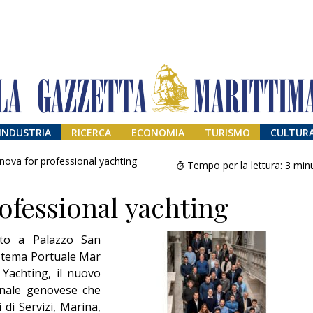
INDUSTRIA
RICERCA
ECONOMIA
TURISMO
CULTUR
nova for professional yachting
Tempo per la lettura:
3
minu
ofessional yachting
to a Palazzo San
Sistema Portuale Mar
 Yachting, il nuovo
ionale genovese che
Il provvisorio
permanente
 di Servizi, Marina,