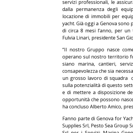
servizi professionali, le assic
dalla permanenza degli equipa
locazione di immobili per equ
yacht. Già oggi a Genova sono p
di circa 8 mesi l’anno, per un 
Fulvia Linari, presidente San Gi
“Il nostro Gruppo nasce com
operano sul nostro territorio f
siano marina, cantieri, serv
consapevolezza che sia necessari
un grosso lavoro di squadra
sulla potenzialità di questo se
e di mettere a disposizione del
opportunità che possono nascer
ha concluso Alberto Amico, pre
Fanno parte di Genova for Yach
Supplies Srl, Pesto Sea Group Sr
Srl per i Servizi; Marina Ge