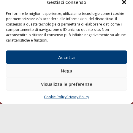
Gestisci Consenso
Porti/Interporti
Trasporti
Per fornire le migliori esperienze, utilizziamo tecnologie come i cookie
per memorizzare e/o accedere alle informazioni del dispositivo. Il
Varie
consenso a queste tecnologie ci permetterà di elaborare dati come il
Sostenibilità
comportamento di navigazione o ID unici su questo sito. Non
acconsentire o ritirare il consenso può influire negativamente su alcune
Compagnie di Navigazione
caratteristiche e funzioni.
Blue economy
Diporto
Accetta
Chi siamo
Nega
Contatti
Visualizza le preferenze
SEGUI
Cookie Policy
Privacy Policy
CHIAMA
SCRIVI