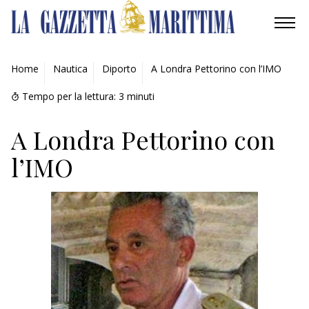
AMBIENTE
Home
Nautica
Diporto
A Londra Pettorino con l’IMO
MOBILITÀ
Tempo per la lettura:
3
minuti
INDUSTRIA
A Londra Pettorino con
l’IMO
RICERCA
ECONOMIA
TURISMO
CULTURA
NAUTICA