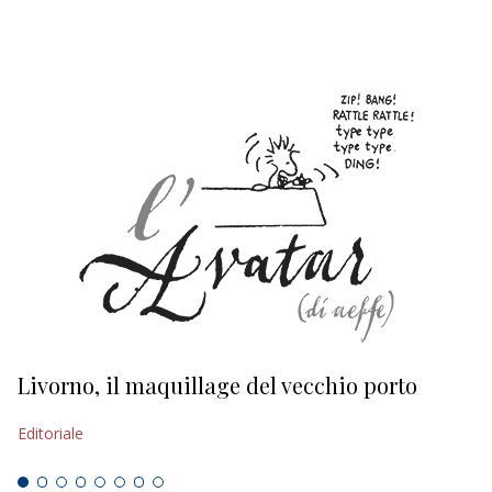
Livorno, il maquillage del vecchio porto
L
s
Editoriale
Ed