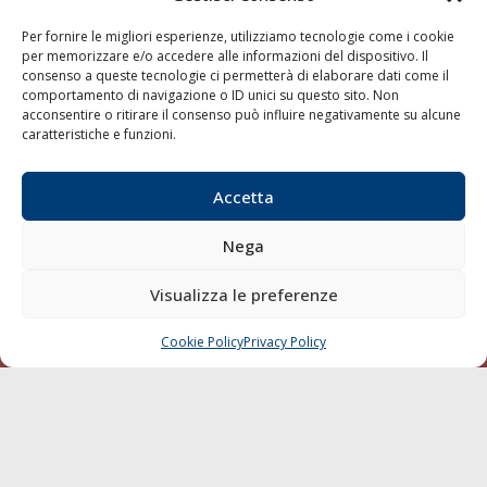
LINK
Per fornire le migliori esperienze, utilizziamo tecnologie come i cookie
per memorizzare e/o accedere alle informazioni del dispositivo. Il
Shipping
consenso a queste tecnologie ci permetterà di elaborare dati come il
Porti/Interporti
comportamento di navigazione o ID unici su questo sito. Non
acconsentire o ritirare il consenso può influire negativamente su alcune
Trasporti
caratteristiche e funzioni.
Varie
Sostenibilità
Accetta
Compagnie di Navigazione
Nega
Blue economy
Diporto
Visualizza le preferenze
Chi siamo
Cookie Policy
Privacy Policy
CHIAMA
SCRIVI
Contatti
SEGUI