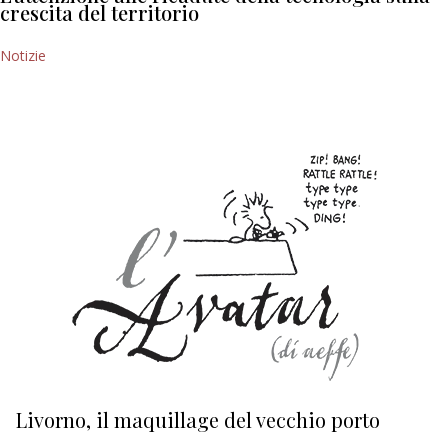
crescita del territorio
Notizie
Livorno, il maquillage del vecchio porto
L
s