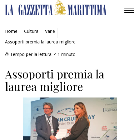
AMBIENTE
Home
Cultura
Varie
Assoporti premia la laurea migliore
MOBILITÀ
Tempo per la lettura:
< 1
minuto
INDUSTRIA
Assoporti premia la
RICERCA
laurea migliore
ECONOMIA
TURISMO
CULTURA
NAUTICA