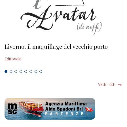
Livorno, il maquillage del vecchio porto
L
s
Editoriale
Ed
Vedi Tutti