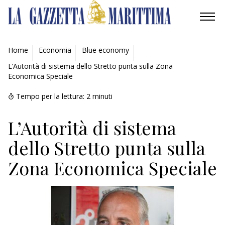
AMBIENTE
Home
Economia
Blue economy
L’Autorità di sistema dello Stretto punta sulla Zona
MOBILITÀ
Economica Speciale
INDUSTRIA
Tempo per la lettura:
2
minuti
RICERCA
L’Autorità di sistema
dello Stretto punta sulla
ECONOMIA
Zona Economica Speciale
TURISMO
CULTURA
NAUTICA