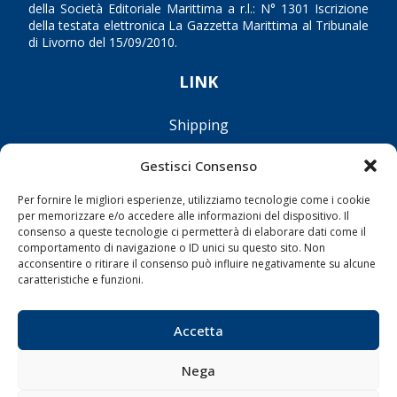
della Società Editoriale Marittima a r.l.: N° 1301 Iscrizione
della testata elettronica La Gazzetta Marittima al Tribunale
di Livorno del 15/09/2010.
LINK
Shipping
Porti/Interporti
Gestisci Consenso
Trasporti
Per fornire le migliori esperienze, utilizziamo tecnologie come i cookie
Varie
per memorizzare e/o accedere alle informazioni del dispositivo. Il
Sostenibilità
consenso a queste tecnologie ci permetterà di elaborare dati come il
comportamento di navigazione o ID unici su questo sito. Non
Compagnie di Navigazione
acconsentire o ritirare il consenso può influire negativamente su alcune
caratteristiche e funzioni.
Blue economy
Diporto
Accetta
Chi siamo
Contatti
Nega