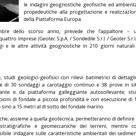
le indagini geognostiche geofisiche ed ambienta
Editoriale
propedeutiche alla progettazione e realizzazio
della Piattaforma Europa.
embre dello scorso anno, prevede che l’appaltore – 
ttro imprese (Geotec S.p.A. / Sondedile S.r.l. / Geoter S.r.l.
ggi e le altre attività geognostiche in 210 giorni naturali
 studi geologici-geofisici con rilievi batimetrici di dettagli
ne di 30 sondaggi a carotaggio continuo e 38 prove in si
ante e da piattaforma galleggiante autosollevante; stu
pioni di fondale a piccola profondità e con esecuzione di 
sino a 15 metri al di sotto del fondale marino.
che, assieme a quella geotecnica, permetteranno di definire 
, stratigrafiche e geomeccaniche dei terreni, mentre c
ibile indagare sulle caratteristiche ambientali dei sedimen