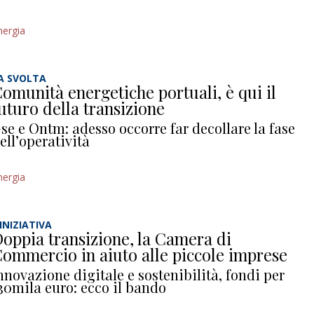
nergia
A SVOLTA
omunità energetiche portuali, è qui il
uturo della transizione
se e Ontm: adesso occorre far decollare la fase
ell’operatività
nergia
’INIZIATIVA
oppia transizione, la Camera di
ommercio in aiuto alle piccole imprese
nnovazione digitale e sostenibilità, fondi per
30mila euro: ecco il bando