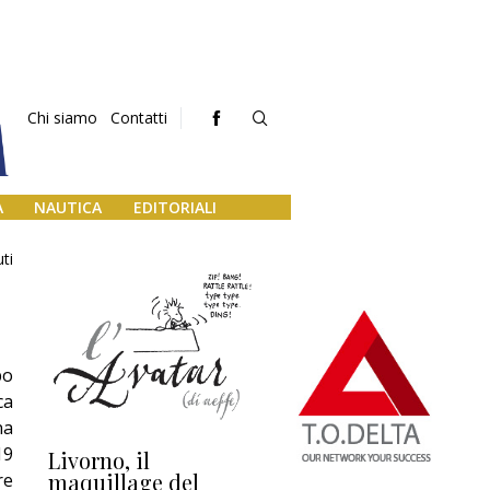
Chi siamo
Contatti
A
NAUTICA
EDITORIALI
ti
po
ca
na
19
Livorno, il
L’uscita di scena di
Da
maquillage del
Marilli e il mosaico
gu
re