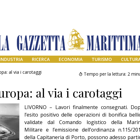
INDUSTRIA
RICERCA
ECONOMIA
TURISMO
CULTUR
pa: al via i carotaggi
Tempo per la lettura:
2
minu
ropa: al via i carotaggi
LIVORNO – Lavori finalmente consegnati. Do
l’esito positivo delle operazioni di bonifica belli
validate dal Comando logistico della Mari
Militare e l’emissione dell’ordinanza n.115/20
Addio amico
Giorgio
della Capitaneria di Porto, possono adesso parti