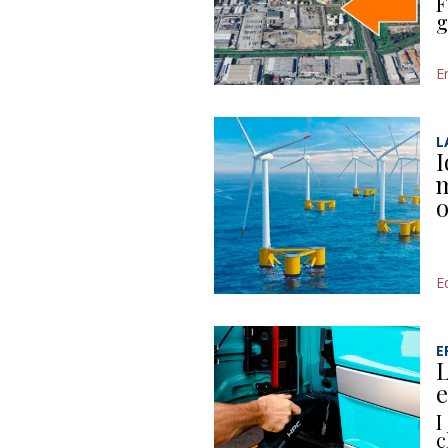
F
g
E
L
I
m
o
Ed
E
L
e
I
c