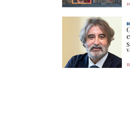
I
B
G
e
S
v
B