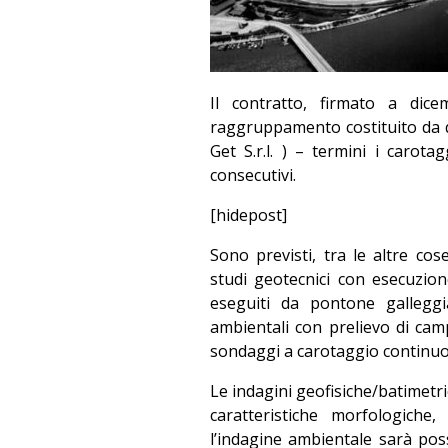
Il contratto, firmato a dic
raggruppamento costituito da qua
Get S.r.l. ) – termini i carota
consecutivi.
[hidepost]
Sono previsti, tra le altre cose,
studi geotecnici con esecuzio
eseguiti da pontone galleggi
ambientali con prelievo di cam
sondaggi a carotaggio continuo 
Le indagini geofisiche/batimetri
caratteristiche morfologiche
l’indagine ambientale sarà poss