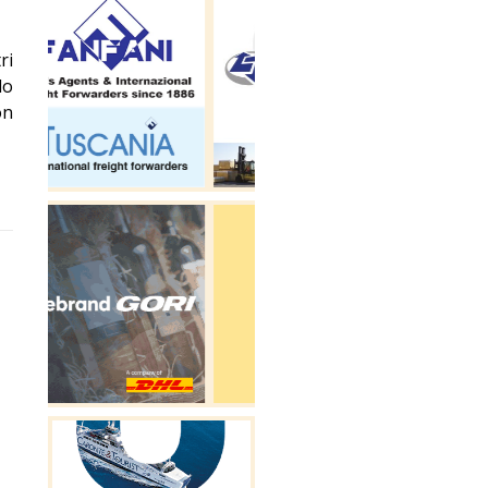
ri
lo
on