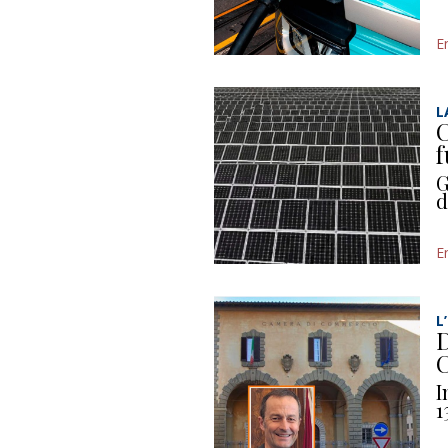
E
L
C
f
G
d
E
L
D
C
I
1