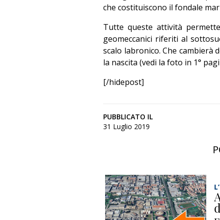
che costituiscono il fondale mar
Tutte queste attività permett
geomeccanici riferiti al sotto
scalo labronico. Che cambierà d
la nascita (vedi la foto in 1° pa
[/hidepost]
PUBBLICATO IL
31 Luglio 2019
P
L
A
d