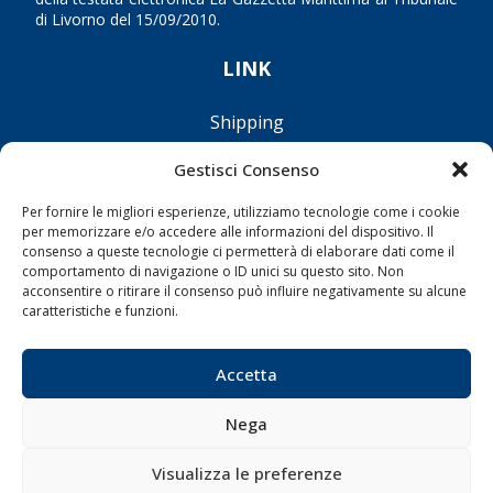
di Livorno del 15/09/2010.
LINK
Shipping
Porti/Interporti
Gestisci Consenso
Trasporti
Per fornire le migliori esperienze, utilizziamo tecnologie come i cookie
Varie
per memorizzare e/o accedere alle informazioni del dispositivo. Il
consenso a queste tecnologie ci permetterà di elaborare dati come il
Sostenibilità
comportamento di navigazione o ID unici su questo sito. Non
Compagnie di Navigazione
acconsentire o ritirare il consenso può influire negativamente su alcune
caratteristiche e funzioni.
Blue economy
Diporto
Accetta
Chi siamo
Contatti
Nega
Visualizza le preferenze
SEGUI