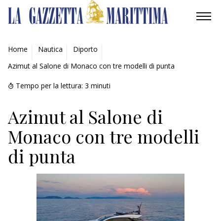
AMBIENTE
Home
Nautica
Diporto
Azimut al Salone di Monaco con tre modelli di punta
MOBILITÀ
Tempo per la lettura:
3
minuti
INDUSTRIA
Azimut al Salone di
RICERCA
Monaco con tre modelli
ECONOMIA
di punta
TURISMO
CULTURA
NAUTICA