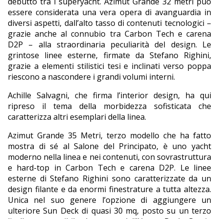
debutto tra i superyacht. Azimut Grande 32 metri può
essere considerata una vera opera di avanguardia in
diversi aspetti, dall’alto tasso di contenuti tecnologici –
grazie anche al connubio tra Carbon Tech e carena
D2P – alla straordinaria peculiarità del design. Le
grintose linee esterne, firmate da Stefano Righini,
grazie a elementi stilistici tesi e inclinati verso poppa
riescono a nascondere i grandi volumi interni.
Achille Salvagni, che firma l’interior design, ha qui
ripreso il tema della morbidezza sofisticata che
caratterizza altri esemplari della linea.
Azimut Grande 35 Metri, terzo modello che ha fatto
mostra di sé al Salone del Principato, è uno yacht
moderno nella linea e nei contenuti, con sovrastruttura
e hard-top in Carbon Tech e carena D2P. Le linee
esterne di Stefano Righini sono caratterizzate da un
design filante e da enormi finestrature a tutta altezza.
Unica nel suo genere l’opzione di aggiungere un
ulteriore Sun Deck di quasi 30 mq, posto su un terzo