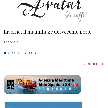
Livorno, il maquillage del vecchio porto
L
s
Editoriale
Ed
Vedi Tutti