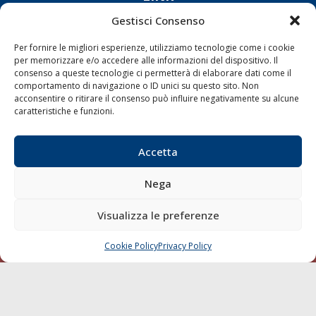
Gestisci Consenso
Shipping
Per fornire le migliori esperienze, utilizziamo tecnologie come i cookie
Porti/Interporti
per memorizzare e/o accedere alle informazioni del dispositivo. Il
Trasporti
consenso a queste tecnologie ci permetterà di elaborare dati come il
comportamento di navigazione o ID unici su questo sito. Non
Varie
acconsentire o ritirare il consenso può influire negativamente su alcune
caratteristiche e funzioni.
Sostenibilità
Compagnie di Navigazione
Accetta
Blue economy
Diporto
Nega
Chi siamo
Visualizza le preferenze
Contatti
Cookie Policy
Privacy Policy
CHIAMA
SCRIVI
SEGUI