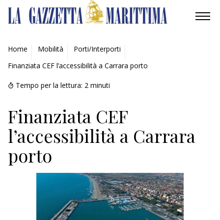
AMBIENTE
Home
Mobilità
Porti/Interporti
Finanziata CEF l’accessibilità a Carrara porto
MOBILITÀ
Tempo per la lettura:
2
minuti
INDUSTRIA
Finanziata CEF
RICERCA
l’accessibilità a Carrara
ECONOMIA
porto
TURISMO
CULTURA
NAUTICA