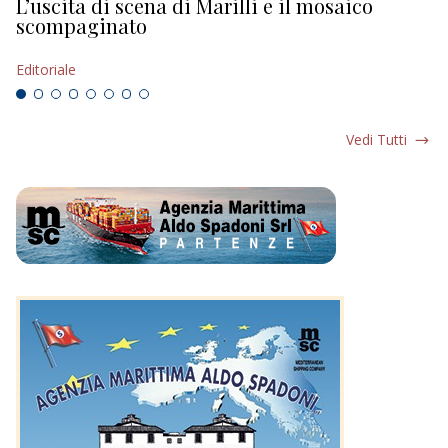
L’uscita di scena di Marilli e il mosaico
D
scompaginato
Ed
Editoriale
Vedi Tutti