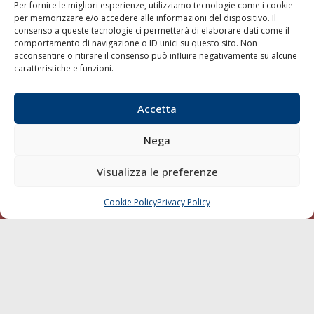
Trasporti
Per fornire le migliori esperienze, utilizziamo tecnologie come i cookie
per memorizzare e/o accedere alle informazioni del dispositivo. Il
Varie
consenso a queste tecnologie ci permetterà di elaborare dati come il
comportamento di navigazione o ID unici su questo sito. Non
Sostenibilità
acconsentire o ritirare il consenso può influire negativamente su alcune
Compagnie di Navigazione
caratteristiche e funzioni.
Blue economy
Diporto
Accetta
Chi siamo
Nega
Contatti
Visualizza le preferenze
SEGUI
Cookie Policy
Privacy Policy
CHIAMA
SCRIVI
© 1968 - 2026 Tutti i diritti sono riservati