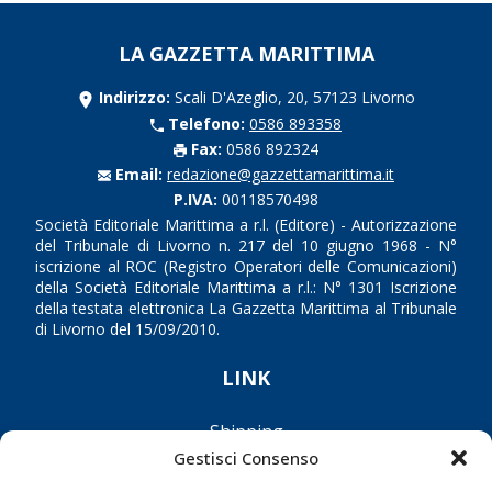
LA GAZZETTA MARITTIMA
Indirizzo:
Scali D'Azeglio, 20, 57123 Livorno
Telefono:
0586 893358
Fax:
0586 892324
Email:
redazione@gazzettamarittima.it
P.IVA:
00118570498
Società Editoriale Marittima a r.l. (Editore) - Autorizzazione
del Tribunale di Livorno n. 217 del 10 giugno 1968 - N°
iscrizione al ROC (Registro Operatori delle Comunicazioni)
della Società Editoriale Marittima a r.l.: N° 1301 Iscrizione
della testata elettronica La Gazzetta Marittima al Tribunale
di Livorno del 15/09/2010.
LINK
Shipping
Gestisci Consenso
Porti/Interporti