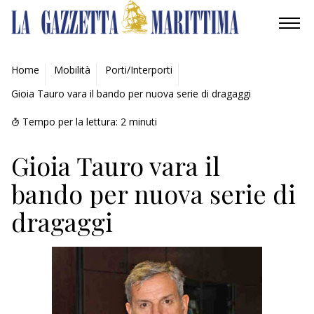
AMBIENTE
Home
Mobilità
Porti/Interporti
Gioia Tauro vara il bando per nuova serie di dragaggi
MOBILITÀ
Tempo per la lettura:
2
minuti
INDUSTRIA
Gioia Tauro vara il
RICERCA
bando per nuova serie di
ECONOMIA
dragaggi
TURISMO
CULTURA
NAUTICA