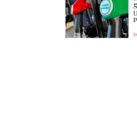
g
U
p
E