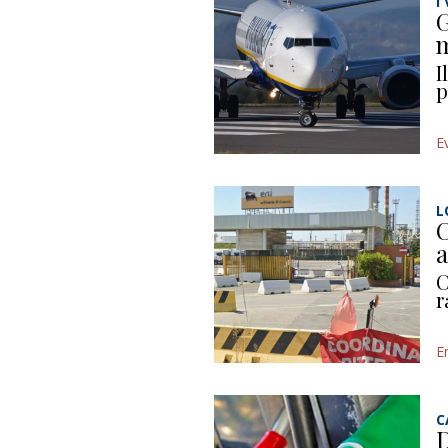
I
G
m
I
p
E
L
C
a
C
r
E
C
D