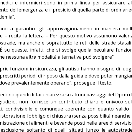
i medici e infermieri sono in prima linea per assicurare al
to dell’emergenza e il presidio di quella parte di ordinarie
idemia”.
nuano a garantire gli approvvigionamenti in maniera mol
ale – recita la lettera – Per questo motivo assumono valen
strade, ma anche e soprattutto le reti delle strade statali
È su queste, infatti, che si svolge quella peculiare funzio
che nessuna altra modalità alternativa può svolgere”.
prie funzioni in sicurezza, gli autisti hanno bisogno di luog
prescritti periodi di riposo dalla guida e dove poter mangia
ete dove prevalentemente operano”, prosegue il testo.
iedono quindi di far chiarezza su alcuni passaggi del Dpcm d
giudizio, non fornisce un contributo chiaro e univoco sul
ti, condivisibile e comunque coerente con quanto valido 
 ristorazione l’obbligo di chiusura (senza possibilità neanche 
nistrazione di alimenti e bevande posti nelle aree di servizio
esclusione soltanto di quelli situati lungo le autostrade