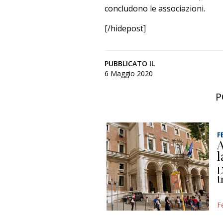
concludono le associazioni.
[/hidepost]
PUBBLICATO IL
6 Maggio 2020
P
F
A
l
L
t
F