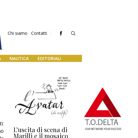
Chi siamo
Contatti
A
NAUTICA
EDITORIALI
2
i:
L’uscita di scena di
Darsena a Europa,
Ho
no
Marilli e il mosaico
guerra e (o) pace
fa