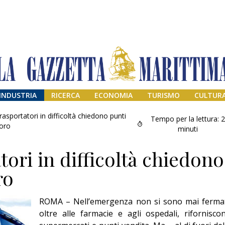
INDUSTRIA
RICERCA
ECONOMIA
TURISMO
CULTUR
rasportatori in difficoltà chiedono punti
Tempo per la lettura:
toro
minuti
tori in difficoltà chiedono
ro
ROMA – Nell’emergenza non si sono mai fermat
Il provvisorio
oltre alle farmacie e agli ospedali, rifornisco
permanente