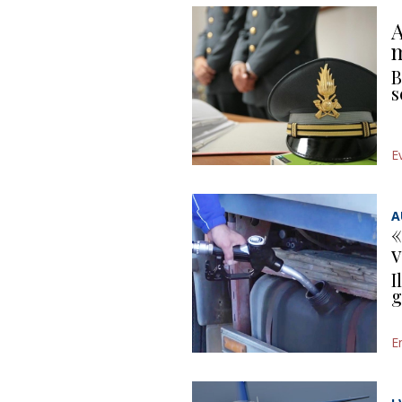
A
m
B
s
E
A
«
v
I
g
E