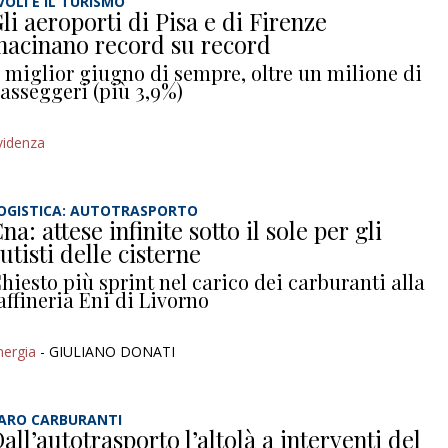
 VOLI E IL TURISMO
li aeroporti di Pisa e di Firenze
acinano record su record
l miglior giugno di sempre, oltre un milione di
asseggeri (più 3,9%)
videnza
OGISTICA: AUTOTRASPORTO
na: attese infinite sotto il sole per gli
utisti delle cisterne
hiesto più sprint nel carico dei carburanti alla
affineria Eni di Livorno
nergia
- GIULIANO DONATI
ARO CARBURANTI
all’autotrasporto l’altolà a interventi del