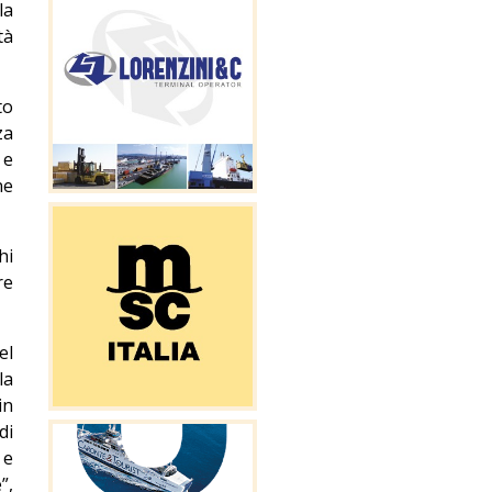
la
tà
to
za
 e
ne
hi
re
el
la
in
di
 e
”,