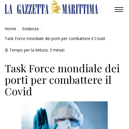
AMBIENTE
Home
Evidenza
Task Force mondiale dei porti per combattere il Covid
MOBILITÀ
Tempo per la lettura:
3
minuti
INDUSTRIA
Task Force mondiale dei
RICERCA
porti per combattere il
ECONOMIA
Covid
TURISMO
CULTURA
NAUTICA