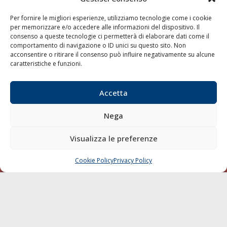
Varie
Per fornire le migliori esperienze, utilizziamo tecnologie come i cookie
Sostenibilità
per memorizzare e/o accedere alle informazioni del dispositivo. Il
consenso a queste tecnologie ci permetterà di elaborare dati come il
Compagnie di Navigazione
comportamento di navigazione o ID unici su questo sito. Non
Blue economy
acconsentire o ritirare il consenso può influire negativamente su alcune
caratteristiche e funzioni.
Diporto
Chi siamo
Accetta
Contatti
Nega
SEGUI
Visualizza le preferenze
Cookie Policy
Privacy Policy
CHIAMA
SCRIVI
© 1968 - 2026 Tutti i diritti sono riservati