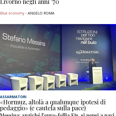
Livorno negli anni ’70
Blue economy
- ANGELO ROMA
ASSARMATORI
«Hormuz, altolà a qualunque ipotesi di
pedaggio» (e cautela sulla pace)
Messina: anziché l’euro-follia Ets, si pensi a navi