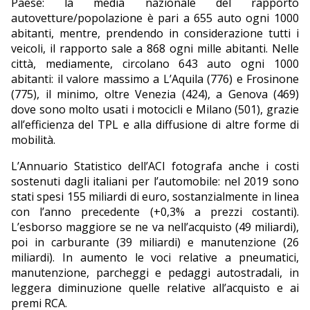
Paese: la media nazionale del rapporto
autovetture/popolazione è pari a 655 auto ogni 1000
abitanti, mentre, prendendo in considerazione tutti i
veicoli, il rapporto sale a 868 ogni mille abitanti. Nelle
città, mediamente, circolano 643 auto ogni 1000
abitanti: il valore massimo a L’Aquila (776) e Frosinone
(775), il minimo, oltre Venezia (424), a Genova (469)
dove sono molto usati i motocicli e Milano (501), grazie
all’efficienza del TPL e alla diffusione di altre forme di
mobilità.
L’Annuario Statistico dell’ACI fotografa anche i costi
sostenuti dagli italiani per l’automobile: nel 2019 sono
stati spesi 155 miliardi di euro, sostanzialmente in linea
con l’anno precedente (+0,3% a prezzi costanti).
L’esborso maggiore se ne va nell’acquisto (49 miliardi),
poi in carburante (39 miliardi) e manutenzione (26
miliardi). In aumento le voci relative a pneumatici,
manutenzione, parcheggi e pedaggi autostradali, in
leggera diminuzione quelle relative all’acquisto e ai
premi RCA.