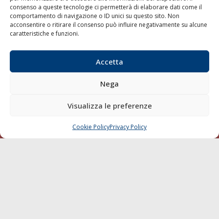
consenso a queste tecnologie ci permetterà di elaborare dati come il
Compagnie di Navigazione
comportamento di navigazione o ID unici su questo sito. Non
acconsentire o ritirare il consenso può influire negativamente su alcune
Blue economy
caratteristiche e funzioni.
Diporto
Chi siamo
Accetta
Contatti
Nega
SEGUI
Visualizza le preferenze
Cookie Policy
Privacy Policy
CHIAMA
SCRIVI
© 1968 - 2026 Tutti i diritti sono riservati
Cookie Policy
Privacy Policy
Mappa del sito
born in
MaMaStudiOs