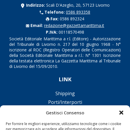
Indirizzo:
Scali D'Azeglio, 20, 57123 Livorno
Telefono:
0586 893358
Fax:
0586 892324
Email:
redazione@gazzettamarittima.it
P.IVA:
00118570498
Società Editoriale Marittima a r.l. (Editore) - Autorizzazione
del Tribunale di Livorno n. 217 del 10 giugno 1968 - N°
iscrizione al ROC (Registro Operatori delle Comunicazioni)
della Società Editoriale Marittima a r.l.: N° 1301 Iscrizione
della testata elettronica La Gazzetta Marittima al Tribunale
di Livorno del 15/09/2010.
LINK
Shipping
Porti/Interporti
Trasporti
Gestisci Consenso
Varie
Per fornire le migliori esperienze, utilizziamo tecnologie come i cookie
Sostenibilità
per memorizzare e/o accedere alle informazioni del dispositivo. Il