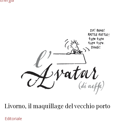
Energia
Livorno, il maquillage del vecchio porto
L
s
Editoriale
Ed