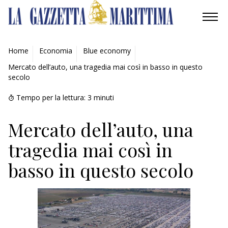
AMBIENTE
Home
Economia
Blue economy
Mercato dell’auto, una tragedia mai così in basso in questo
MOBILITÀ
secolo
INDUSTRIA
Tempo per la lettura:
3
minuti
RICERCA
Mercato dell’auto, una
tragedia mai così in
ECONOMIA
basso in questo secolo
TURISMO
CULTURA
NAUTICA