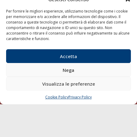
Shipping
Per fornire le migliori esperienze, utilizziamo tecnologie come i cookie
Porti/Interporti
per memorizzare e/o accedere alle informazioni del dispositivo. Il
consenso a queste tecnologie ci permetterà di elaborare dati come il
Trasporti
comportamento di navigazione o ID unici su questo sito. Non
Varie
acconsentire o ritirare il consenso può influire negativamente su alcune
caratteristiche e funzioni.
Sostenibilità
Compagnie di Navigazione
Accetta
Blue economy
Diporto
Nega
Chi siamo
Visualizza le preferenze
Contatti
Cookie Policy
Privacy Policy
CHIAMA
SCRIVI
SEGUI