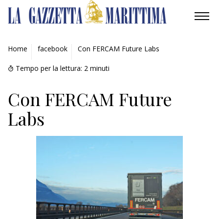
AMBIENTE
Home
facebook
Con FERCAM Future Labs
MOBILITÀ
Tempo per la lettura:
2
minuti
INDUSTRIA
Con FERCAM Future
Labs
RICERCA
ECONOMIA
TURISMO
CULTURA
NAUTICA