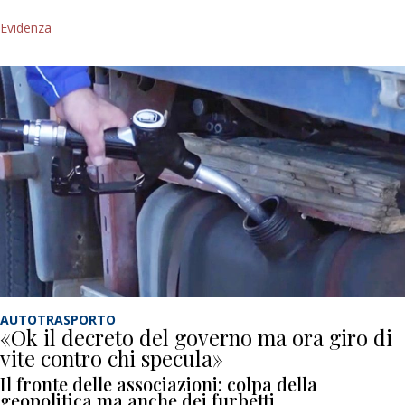
Evidenza
AUTOTRASPORTO
«Ok il decreto del governo ma ora giro di
vite contro chi specula»
Il fronte delle associazioni: colpa della
geopolitica ma anche dei furbetti