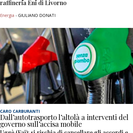
raffineria Eni di Livorno
Energia
- GIULIANO DONATI
CARO CARBURANTI
Dall’autotrasporto l’altolà a interventi del
governo sull’accisa mobile
Uggè (Fai): si rischia di cancellare gli accordi e