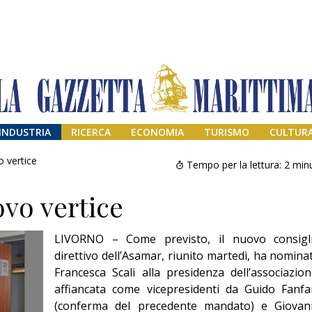
INDUSTRIA
RICERCA
ECONOMIA
TURISMO
CULTUR
o vertice
Tempo per la lettura:
2
minu
ovo vertice
LIVORNO – Come previsto, il nuovo consigl
direttivo dell’Asamar, riunito martedì, ha nomina
Francesca Scali alla presidenza dell’associazion
affiancata come vicepresidenti da Guido Fanfa
Addio amico
Giorgio
(conferma del precedente mandato) e Giovan