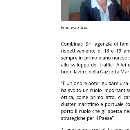
Francesca Scali
Combinati Srl, agenzia di fami
rispettivamente di 18 e 19 ann
sempre in primo piano non solo 
allo sviluppo dei traffici. A lei
buon lavoro della Gazzetta Mari
“È un onore poter guidare una c
ha svolto un ruolo importantiss
ottica, come primo atto, ci ca
cluster marittimo e portuale co
porto il ruolo che gli spetta n
strategiche per il Paese”.
A esprimersi così è la neo pr