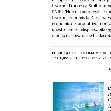
Livorno) Francesca Scali, inter
PNRR: “Non è comprensibile com
Livorno, in primis la Darsena E
economico e produttivo, non 
questo fine è indispensabile og
mondo del lavoro che ha decretat
PUBBLICATO IL
ULTIMA MODIFIC
12 Giugno 2021
15 Giugno 2021 - o
P
L
A
c
A
r