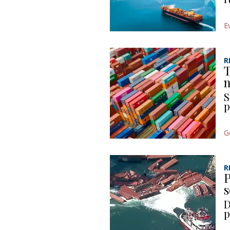
E
R
T
n
S
p
G
R
P
s
D
p