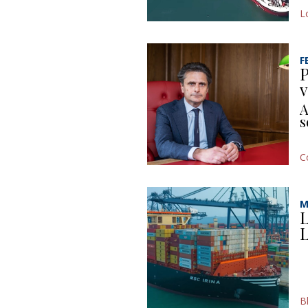
L
F
P
v
A
s
C
M
L
L
B