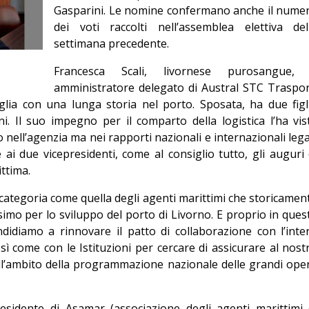
Gasparini. Le nomine confermano anche il nume
Editoriale
dei voti raccolti nell’assemblea elettiva del
settimana precedente.
Francesca Scali, livornese purosangue,
amministratore delegato di Austral STC Traspor
glia con una lunga storia nel porto. Sposata, ha due figl
i. Il suo impegno per il comparto della logistica l’ha vis
nell’agenzia ma nei rapporti nazionali e internazionali lega
 e ai due vicepresidenti, come al consiglio tutto, gli auguri 
ttima.
ategoria come quella degli agenti marittimi che storicamen
imo per lo sviluppo del porto di Livorno. E proprio in ques
ndidiamo a rinnovare il patto di collaborazione con l’inte
sì come con le Istituzioni per cercare di assicurare al nost
ell’ambito della programmazione nazionale delle grandi ope
esidente di Asamar (associazione degli agenti marittimi 