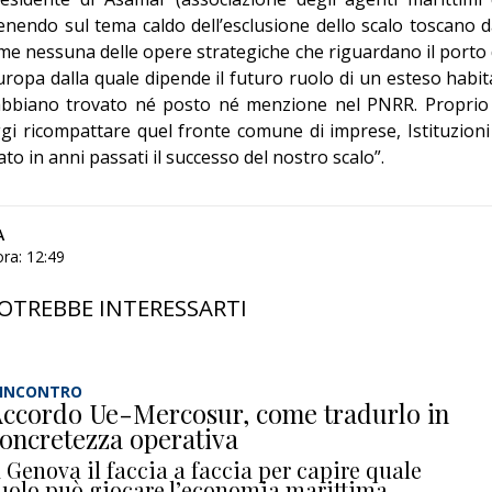
venendo sul tema caldo dell’esclusione dello scalo toscano d
e nessuna delle opere strategiche che riguardano il porto 
uropa dalla quale dipende il futuro ruolo di un esteso habit
abbiano trovato né posto né menzione nel PNRR. Proprio
gi ricompattare quel fronte comune di imprese, Istituzioni
o in anni passati il successo del nostro scalo”.
A
ra: 12:49
OTREBBE INTERESSARTI
’INCONTRO
ccordo Ue-Mercosur, come tradurlo in
oncretezza operativa
 Genova il faccia a faccia per capire quale
uolo può giocare l’economia marittima