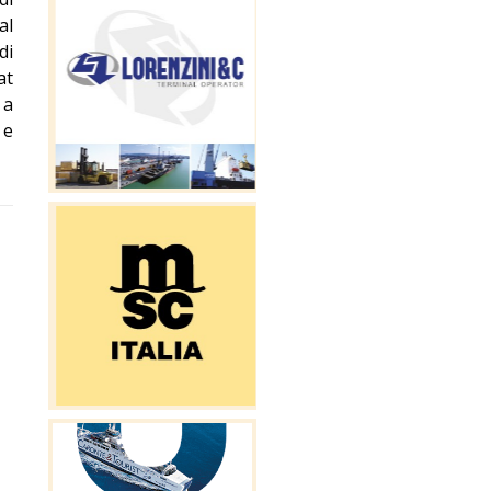
al
di
at
 a
 e