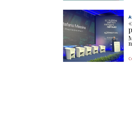
A
«
p
M
n
C