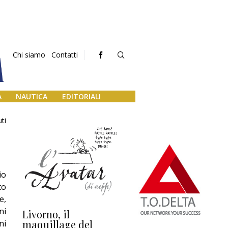
Chi siamo
Contatti
A
NAUTICA
EDITORIALI
ti
io
to
e,
ni
Livorno, il
L’uscita di scena di
Da
maquillage del
Marilli e il mosaico
gu
ni