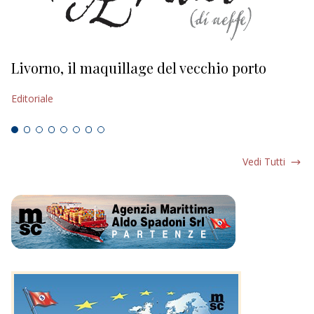
Livorno, il maquillage del vecchio porto
L
s
Editoriale
Ed
Vedi Tutti