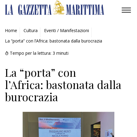
AMBIENTE
Home
Cultura
Eventi / Manifestazioni
La “porta” con l’Africa: bastonata dalla burocrazia
MOBILITÀ
Tempo per la lettura:
3
minuti
INDUSTRIA
La “porta” con
RICERCA
l’Africa: bastonata dalla
ECONOMIA
burocrazia
TURISMO
CULTURA
NAUTICA