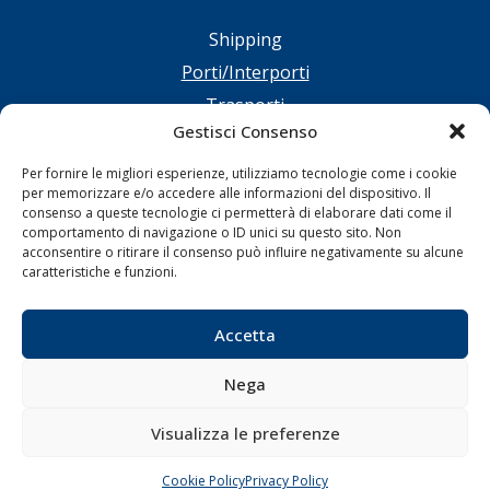
Shipping
Porti/Interporti
Trasporti
Gestisci Consenso
Varie
Sostenibilità
Per fornire le migliori esperienze, utilizziamo tecnologie come i cookie
per memorizzare e/o accedere alle informazioni del dispositivo. Il
Compagnie di Navigazione
consenso a queste tecnologie ci permetterà di elaborare dati come il
comportamento di navigazione o ID unici su questo sito. Non
Blue economy
acconsentire o ritirare il consenso può influire negativamente su alcune
Diporto
caratteristiche e funzioni.
Chi siamo
Contatti
Accetta
Nega
SEGUI
Visualizza le preferenze
Cookie Policy
Privacy Policy
CHIAMA
SCRIVI