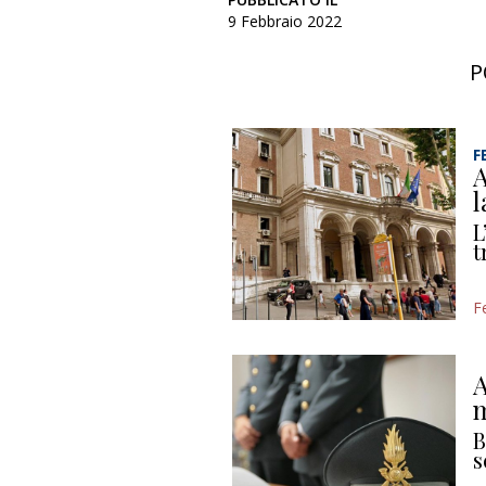
9 Febbraio 2022
P
F
A
l
L
t
F
A
m
B
s