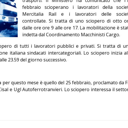
trasporti. Il Ministero ha comunicato che l’
Editoriale
febbraio scioperano i lavoratori della socie
Mercitalia Rail e i lavoratori delle socie
controllate. Si tratta di uno sciopero di otto o
dalle ore ore 9 alle ore 17. La mobilitazione è sta
indetta dal Coordinamento Macchinisti Cargo.
opero di tutti i lavoratori pubblici e privati. Si tratta di u
ne italiana sindacati intercategoriali. Lo sciopero inizia al
alle 23.59 del giorno successivo.
per questo mese è quello del 25 febbraio, proclamato da Fi
a Cisal e Ugl Autoferrotranvieri. Lo sciopero interessa il setto