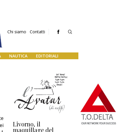
Chi siamo
Contatti
A
NAUTICA
EDITORIALI
te
Livorno, il
L’uscita di scena di
Da
ei
maquillage del
Marilli e il mosaico
gu