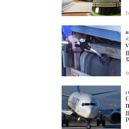
E
A
«
v
I
g
E
I
G
m
I
p