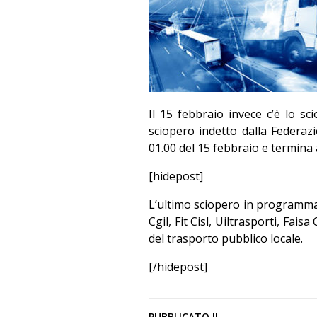
Il 15 febbraio invece c’è lo sci
sciopero indetto dalla Federazio
01.00 del 15 febbraio e termina 
[hidepost]
L’ultimo sciopero in programma 
Cgil, Fit Cisl, Uiltrasporti, Fais
del trasporto pubblico locale.
[/hidepost]
PUBBLICATO IL