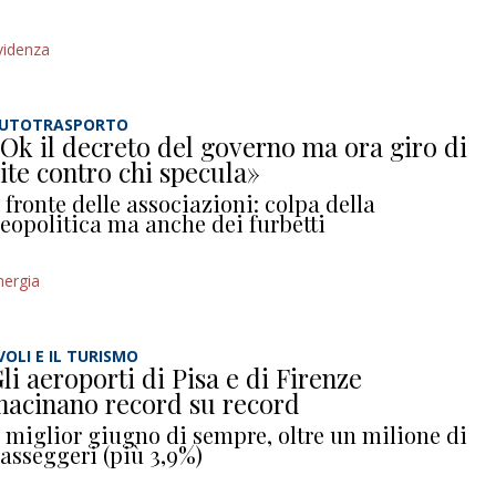
videnza
UTOTRASPORTO
Ok il decreto del governo ma ora giro di
ite contro chi specula»
l fronte delle associazioni: colpa della
eopolitica ma anche dei furbetti
nergia
 VOLI E IL TURISMO
li aeroporti di Pisa e di Firenze
acinano record su record
l miglior giugno di sempre, oltre un milione di
asseggeri (più 3,9%)