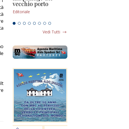
11
vecchio porto
scompaginato
Edi
tà
Editoriale
Editoriale
tà
re
ta
Vedi Tutti
no
le
lt
re