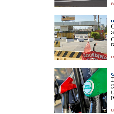
E
L
C
a
C
r
E
C
D
g
U
p
E